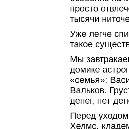
просто отвлеч
тысячи ниточе
Уже легче спи
такое существ
Мы завтракаем
домике астрон
«семья»: Вас
Вальков. Грус
денег, нет ден
Перед уходом
Хелмс, кладем