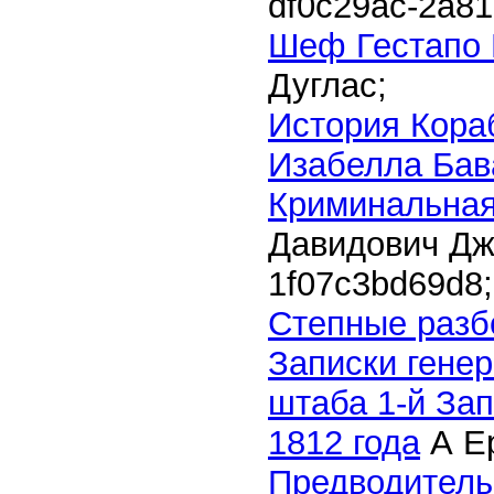
df0c29ac-2a81
Шеф Гестапо 
Дуглас;
История Кора
Изабелла Бав
Криминальная
Давидович Д
1f07c3bd69d8
;
Степные разб
Записки гене
штаба 1-й За
1812 года
А Е
Предводитель