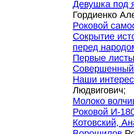
Девушка под я
Гордиенко Ал
Роковой само
Сокрытие ист
перед народом
Первые лист
Совеpшенный
Наши интерес
Людвигович;
Молоко волчи
Роковой И-18
Котовский, Ан
Ворошилов
Ро