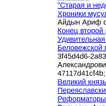
"Старая и нед
Хроники мусул
Айдын Ариф о
Конец второй
Удивительная
Беловежской
3f45d4d6-2a83
Александров
47117d41cf4b
;
Великий княз
Переяславски
Реформаторы 