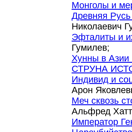
Монголы и мер
Древняя Русь 
Николаевич Г
Эфталиты и их
Гумилев;
Хунны в Азии
СТРУНА ИСТ
Индивид и со
Арон Яковлеви
Меч сквозь с
Альфред Хатто
Император Ген