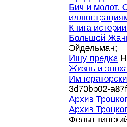
Бич и молот. 
иллюстрация
Книга истори
Большой Жанн
Эйдельман;
Ищу предка
Н
Жизнь и эпох
Императорски
3d70bb02-a87
Архив Троцког
Архив Троцког
Фельштинский