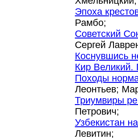
Хмельницкий;
Эпоха кресто
Рамбо;
Советский Со
Сергей Лаврен
Коснувшись н
Кир Великий.
Походы норма
Леонтьев; Ма
Триумвиры р
Петрович;
Узбекистан н
Левитин;