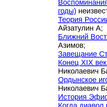
Воспоминания
годы)
неизвест
Теория Росси
Айзатулин А;
Ближний Вост
Азимов;
Завещание С
Конец XIX век
Николаевич Б
Ордынское иг
Николаевич Б
История Эфи
Когда диавол 