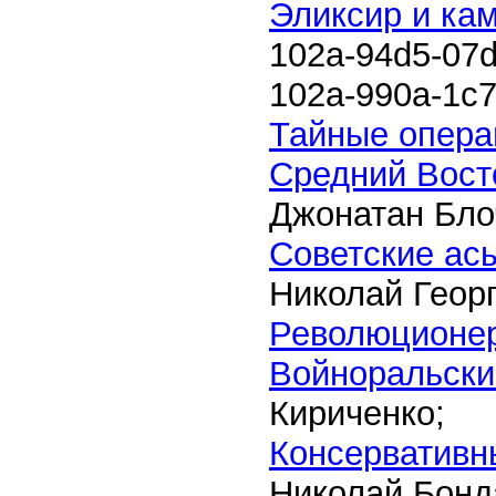
Эликсир и ка
102a-94d5-07
102a-990a-1c
Тайные опера
Средний Вост
Джонатан Бло
Советские асы
Николай Геор
Революционер
Войноральски
Кириченко;
Консервативны
Николай Бонд