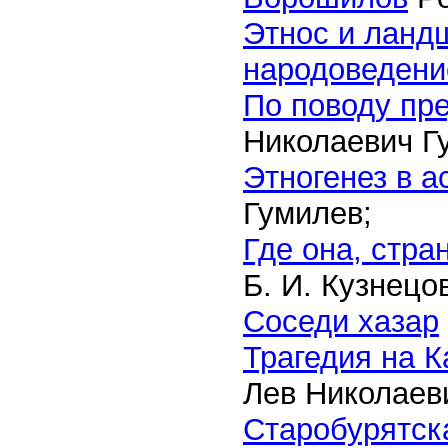
Этнос и ланд
народоведени
По поводу пр
Николаевич Г
Этногенез в а
Гумилев;
Где она, стра
Б. И. Кузнецо
Соседи хазар
Трагедия на К
Лев Николаев
Старобурятск