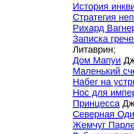
История инкви
Стратегия не
Рихард Вагнер
Записка грече
Литаврин;
Дом Мапуи
Дж
Маленький сч
Набег на уст
Нос для импе
Принцесса
Дж
Северная Оди
Жемчуг Парл