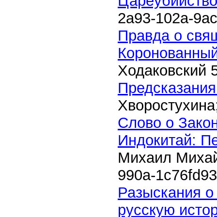
Цареубийство 
2a93-102a-9a
Правда о свя
Коронованный
Ходаковский
Предсказания
Хворостухина
Слово о Закон
Индокитай: Пе
Михаил Миха
990a-1c76fd9
Разыскания о
русскую исто