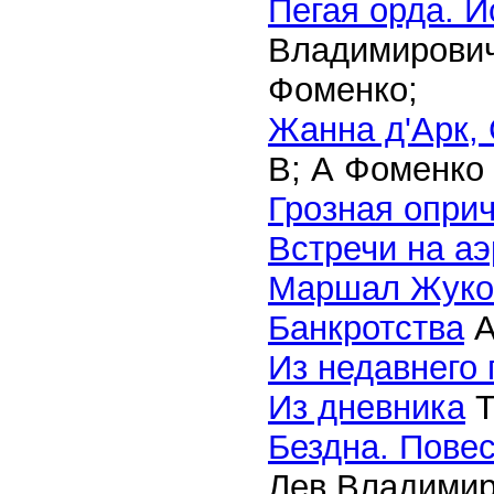
Пегая орда. И
Владимирович
Фоменко;
Жанна д'Арк, 
В; А Фоменко 
Грозная опри
Встречи на а
Маршал Жуко
Банкротства
А
Из недавнего
Из дневника
Т
Бездна. Повес
Лев Владимир