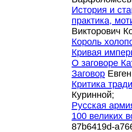
История и ст
практика, мо
Викторович К
Король холоп
Кривая импери
О заговоре К
Заговор
Евген
Критика трад
Куринной;
Русская арми
100 великих 
87b6419d-a76