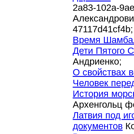
2a83-102a-9ae
Александров
47117d41cf4b
;
Время Шамба
Дети Пятого 
Андриенко;
О свойствах 
Человек пере
История морс
Архенгольц ф
Латвия под и
документов
Ко