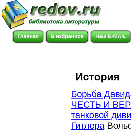
Главная
В избранное
Наш E-MAIL
История
Борьба Давид
ЧЕСТЬ И ВЕР
танковой див
Гитлера
Вольф