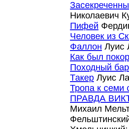
Засекреченны
Николаевич К
Пифей
Фердин
Человек из С
Фаллон
Луис 
Как был поко
Походный бар
Такер
Луис Ла
Тропа к семи
ПРАВДА ВИК
Михаил Мельт
Фельштинский