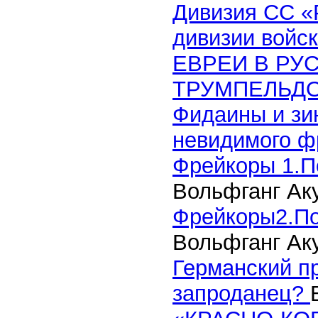
Дивизия СС «
дивизии войск
ЕВРЕИ В РУ
ТРУМПЕЛЬД
Фидаины и зи
невидимого ф
Фрейкоры 1.П
Вольфганг Ак
Фрейкоры2.По
Вольфганг Ак
Германский п
запроданец?