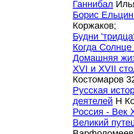
Ганнибал
Илья
Борис Ельцин:
Коржаков;
Будни 'тридца
Когда Солнце
Домашняя жиз
XVI и XVII сто
Костомаров
3
Русская исто
деятелей
Н Ко
Россия - Век Х
Великий путе
Варфоломеев