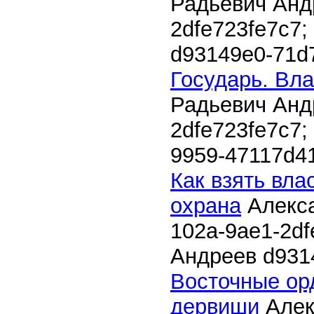
Радьевич Ан
2dfe723fe7c7
;
d93149e0-71d
Государь. Вла
Радьевич Ан
2dfe723fe7c7
;
9959-47117d4
Как взять вла
охрана
Алекс
102a-9ae1-2df
Андреев
d931
Восточные орд
дервиши
Алек