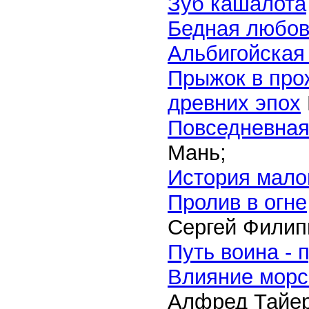
Зуб кашалота
Бедная любов
Альбигойская
Прыжок в про
древних эпох
Повседневная 
Мань;
История малой
Пролив в огне
Сергей Филип
Путь воина - 
Влияние морс
Алфред Тайер