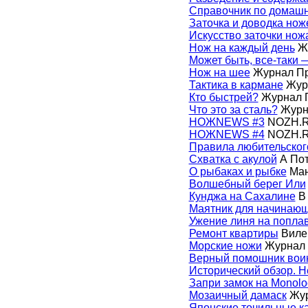
Справочник по домашн
Заточка и доводка нож
Искусство заточки нож
Нож на каждый день
Жу
Может быть, все-таки 
Нож на шее
Журнал Пр
Тактика в кармане
Журн
Кто быстрей?
Журнал П
Что это за сталь?
Журна
НОЖNEWS #3
NOZH.R
НОЖNEWS #4
NOZH.R
Правила любительског
Схватка с акулой
А Пот
О рыбаках и рыбке
Ман
Волшебный берег Или
Кунджа на Сахалине
В 
Маятник для начинаю
Ужение линя на попла
Ремонт квартиры
Виле
Морские ножи
Журнал 
Верный помошник вои
Исторический обзор. 
Запри замок на Monolo
Мозаичный дамаск
Жур
Японские точильные к