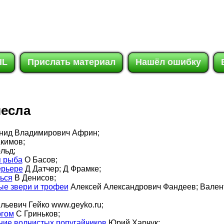
IL
Прислать материал
Нашёл ошибку
месла
нид Владимирович Африн;
Акимов;
льд;
я рыба
О Басов;
ерьере
Д Датчер; Д Фрамке;
ься
В Денисов;
е звери и трофеи
Алексей Александрович Фандеев; Вален
льевич Гейко
www.geyko.ru
;
ргом
С Гриньков;
ние волнистых попугайчиков
Юрий Харчук;