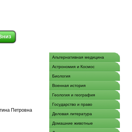
Вниз
Альтернативная медицина
Астрономия и Космос
Биология
Военная история
Геология и география
Государство и право
тина Петровна
Деловая литература
Домашние животные