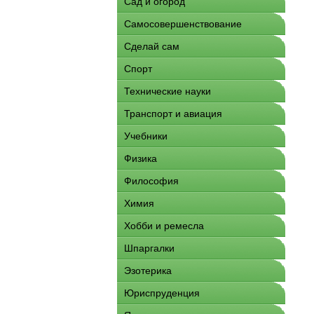
Сад и огород
Самосовершенствование
Сделай сам
Спорт
Технические науки
Транспорт и авиация
Учебники
Физика
Философия
Химия
Хобби и ремесла
Шпаргалки
Эзотерика
Юриспруденция