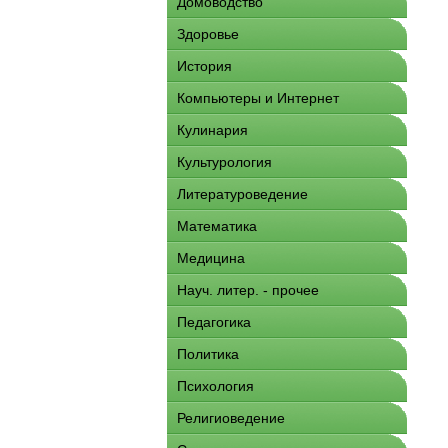
Домоводство
Здоровье
История
Компьютеры и Интернет
Кулинария
Культурология
Литературоведение
Математика
Медицина
Науч. литер. - прочее
Педагогика
Политика
Психология
Религиоведение