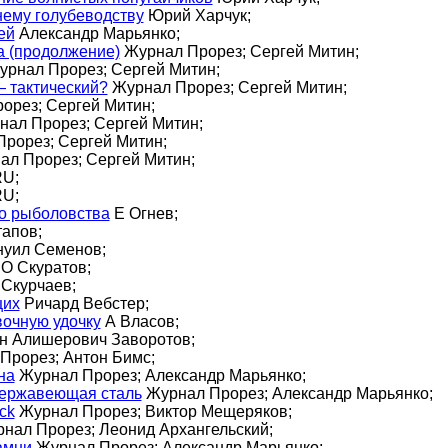
ему голубеводству
Юрий Харчук;
ей
Александр Марьянко;
а (продолжение)
Журнал Прорез; Сергей Митин;
рнал Прорез; Сергей Митин;
— тактический?
Журнал Прорез; Сергей Митин;
орез; Сергей Митин;
ал Прорез; Сергей Митин;
рорез; Сергей Митин;
л Прорез; Сергей Митин;
U;
U;
о рыболовства
Е Огнев;
апов;
уил Семенов;
О Скуратов;
Скурчаев;
щих
Ричард Вебстер;
вочную удочку
А Власов;
н Алишерович Заворотов;
Прорез; Антон Бимс;
на
Журнал Прорез; Александр Марьянко;
Нержавеющая сталь
Журнал Прорез; Александр Марьянко;
ck
Журнал Прорез; Виктор Мещеряков;
нал Прорез; Леонид Архангельский;
амни
Журнал Прорез; Александр Марьянко;