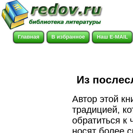
Главная
В избранное
Наш E-MAIL
Из послес
Автор этой кн
традицией, ко
обратиться к 
носят более с