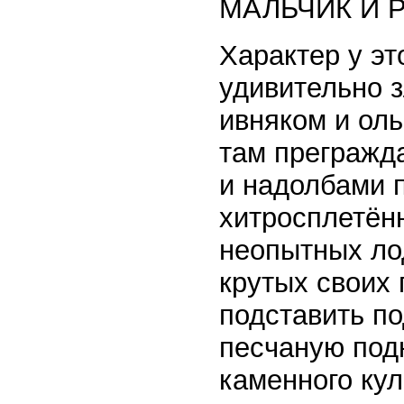
МАЛЬЧИК И 
Характер у этой лесной реки в среднем течении удивительно злой, норовистый. Берега густо поросли ивняком и ольшаником, а короткие плесы то тут, то там преграждаются грозными каменистыми грядами и надолбами порогов. Стремительное и хитросплетённое течение здесь легко одурачивает неопытных лодочников и незадачливых пловцов. На крутых своих поворотах река может неожиданно подставить под борт и под киль шлюпки жёсткую песчаную подножку или резким ударом крепкого каменного кулака раздробить скулу катера. Но только в среднем течении река такая опасная, необузданная, непокорная. А от истока она течёт совсем тихая, с илистым и коряжистым дном. Зато, рассказывают местные жители, километрах в пятнадцати от истока бьют в реку подземные ключи. Потому и вода тут становится хрустально-чистой и холодной, а течение - быстрым, напористым, впору шлюзы для электростанции ставить. А к устью река ширится, теряет напористость, умиротворяется и устало и спокойно впадает в морскую губу. Зависимая от приливов и отливов вода в реке с каждодневным запозданием попеременно идёт в обе стороны - прибывает и убывает. Обо всём этом хорошо знал Егорша, хотя ему недавно исполнилось всего лишь тринадцать. Но уже половину своей жизни рыбачил он на этой реке: раньше с дедом Климентием, теперь - один или с приятелями-одногодками. Дед Климентий умер два года назад, не дотянув до девяноста всего двух месяцев. Он был охотником-медвежатником и волкобоем и даже в старости легко, без промаха влёт бил птицу. У деда обучился Егорша всем рыбацким премудростям и секретам, наловчился хитрить с рыбой и жить в мире и согласии с порожистой рекой. И хотя тянулась река на десятки километров, знал её мальчик от истока до устья, как свою руку от плеча до ногтей. Знал плёсы, и изгибы - повороты, пороги, отмели и глубинки на ямах с воронками, небольшие заливчики - корганы и мелководные речонки - притоки. После котелка крепкой окунёвой ухи и миски пшённой каши с подсолнечным маслом сидели, бывало, дед и внук у костра. Мальчик слушает, дед рассказывает. Рассказывает о первом своём медведе, убитом ещё в прошлом веке, и о последнем, восемьдесят седьмом на счету деда Климентия. Рассказывает о медведице, которую Климентий привёз на розвальнях в город на рынок. Было это ещё до первой мировой войны. На рынке подошёл к деду Климентию какой-то господин, осмотрел медведицу, приценился и приказал ехать к губернаторскому дому. Сказал о звере, что вот, мол, это ему и надо, и сел на розвальни. Во двор вышел сам губернатор. В шубе, толстый, важный, брови хмурит, будто чем-то недовольный. Тоже осмотрел медведицу, и она ему понравилась. Сразу брови расправил. "Хорошее, - говорит, - чучело выйдет". Приказал расплатиться с дедом, накормить на кухне, похвалил деда и от себя полтинник добавил. - Дедушко, - спрашивал, бывало, Егорша, - скажи мне, а на медведя одному-то не страшно?.. Не боязно?.. - Не бояться надо, - отвечал дед Климентий, - а умно да ост