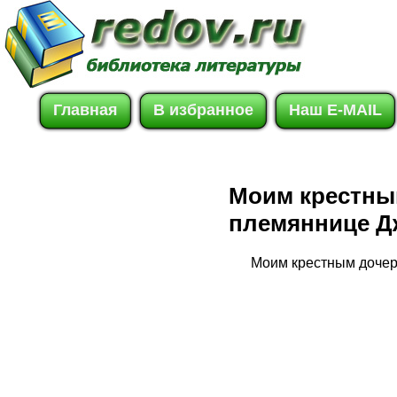
Главная
В избранное
Наш E-MAIL
Моим крестны
племяннице Дж
Моим крестным дочер