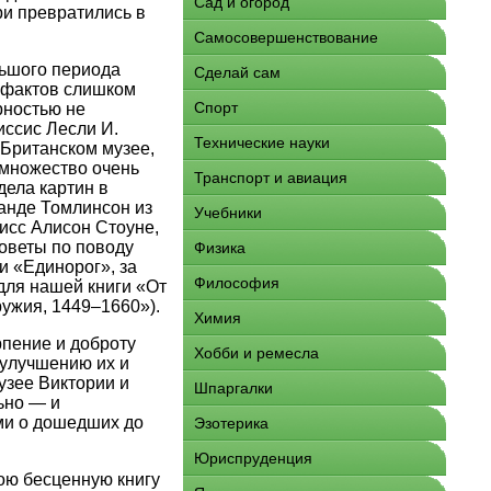
Сад и огород
ри превратились в
Самосовершенствование
льшого периода
Сделай сам
у фактов слишком
Спорт
рностью не
иссис Лесли И.
Технические науки
 Британском музее,
 множество очень
Транспорт и авиация
дела картин в
анде Томлинсон из
Учебники
исс Алисон Стоуне,
советы по поводу
Физика
и «Единорог», за
Философия
для нашей книги «От
ужия, 1449–1660»).
Химия
рпение и доброту
Хобби и ремесла
 улучшению их и
узее Виктории и
Шпаргалки
ьно — и
ми о дошедших до
Эзотерика
Юриспруденция
вою бесценную книгу