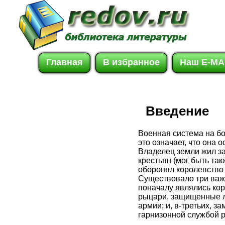
Главная
В избранное
Наш E-MA
Введение
Военная система на бо
это означает, что она
Владелец земли жил за
крестьян (мог быть та
оборонял королевство 
Существовало три важ
поначалу являлись ко
рыцари, защищенные л
армии; и, в-третьих, з
гарнизонной службой р