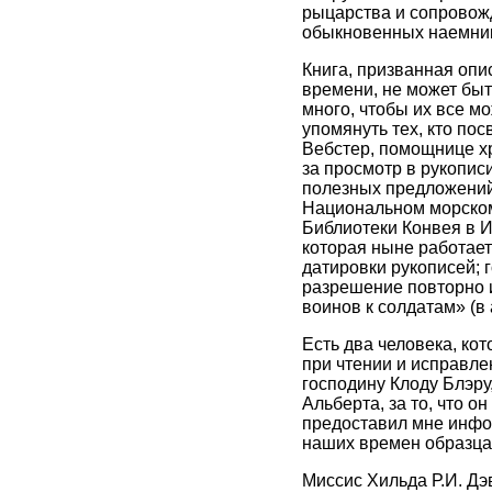
рыцарства и сопровожд
обыкновенных наемни
Книга, призванная опи
времени, не может быт
много, чтобы их все м
упомянуть тех, кто по
Вебстер, помощнице хр
за просмотр в рукопис
полезных предложений;
Национальном морском 
Библиотеки Конвея в И
которая ныне работает
датировки рукописей; 
разрешение повторно и
воинов к солдатам» (в
Есть два человека, кот
при чтении и исправле
господину Клоду Блэру
Альберта, за то, что о
предоставил мне инфо
наших времен образца
Миссис Хильда Р.И. Дэ