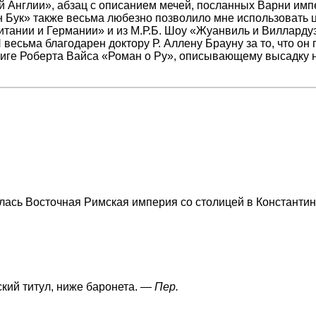
й Англии», абзац с описанием мечей, посланных Варни имп
 Бук» также весьма любезно позволило мне использовать ц
итании и Германии» и из М.Р.Б. Шоу «Жуанвиль и Виллардуэ
 весьма благодарен доктору Р. Аллену Брауну за то, что он
книге Роберта Вайса «Роман о Ру», описывающему высадку 
лась Восточная Римская империя со столицей в Константи
кий титул, ниже баронета. —
Пер.