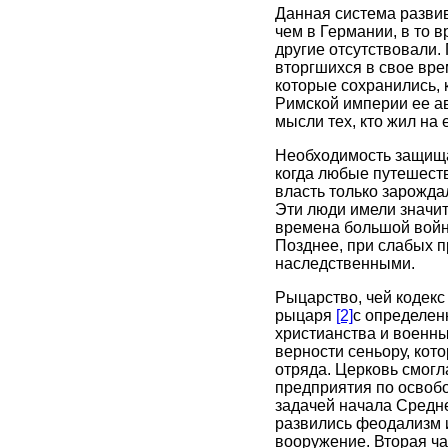
Данная система развив
чем в Германии, в то 
другие отсутствовали.
вторгшихся в свое вре
которые сохранились, 
Римской империи ее ав
мысли тех, кто жил на
Необходимость защищат
когда любые путешеств
власть только зарожда
Эти люди имели значит
времена большой войн
Позднее, при слабых п
наследственными.
Рыцарство, чей кодекс
рыцаря
[2]
с определен
христианства и военн
верности сеньору, кот
отряда. Церковь смогл
предприятия по освобо
задачей начала Средне
развились феодализм и
вооружение. Вторая ча