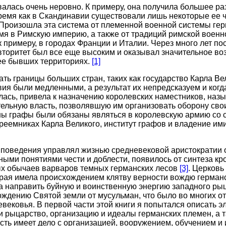
алась очень неровно. К примеру, она получила большее ра
время как в Скандинавии существовали лишь некоторые ее че
 Произошла эта система от племенной военной системы гер
мя в Римскую империю, а также от традиций римской военн
к примеру, в городах Франции и Италии. Через много лет по
торитет был все еще высоким и оказывал значительное во
 ее бывших территориях.
[1]
ь границы больших стран, таких как государство Карла Вел
ия были медленными, а результат их непредсказуем и ког
лась, привела к назначению королевских наместников, на
ельную власть, позволявшую им организовать оборону сво
ы графы были обязаны являться в королевскую армию со 
реемниках Карла Великого, институт графов и владение им
 поведения управлял жизнью средневековой аристократии о
ными понятиями чести и доблести, появилось от синтеза кр
ых обычаев варваров темных германских лесов
[3]
. Церковь
орая имела происхождением клятву верности вождю герман
а направить буйную и воинственную энергию западного рыц
ждению Святой земли от мусульман, что было во многих о
вековья. В первой части этой книги я попытался описать э
 рыцарство, организацию и идеалы германских племен, а т
сть имеет дело с организацией, вооружением, обучением и