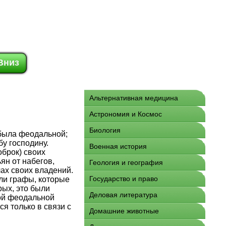
Вниз
Альтернативная медицина
Астрономия и Космос
Биология
 была феодальной;
у господину.
Военная история
оброк) своих
ян от набегов,
Геология и география
ах своих владений.
Государство и право
ли графы, которые
ых, это были
Деловая литература
ой феодальной
ся только в связи с
Домашние животные