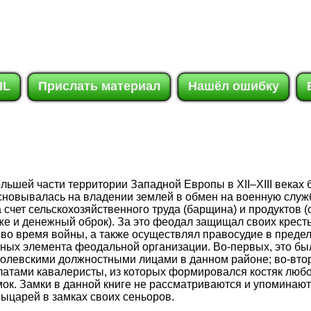
IL
Прислать материал
Нашёл ошибку
льшей части территории Западной Европы в XII–XIII веках
 основывалась на владении землей в обмен на военную служб
 счет сельскохозяйственного труда (барщина) и продуктов (
кже и денежный оброк). За это феодал защищал своих кресть
во время войны, а также осуществлял правосудие в предел
ных элемента феодальной организации. Во-первых, это бы
ролевскими должностными лицами в данном районе; во-втор
атами кавалеристы, из которых формировался костяк люб
амок. Замки в данной книге не рассматриваются и упоминают
ыцарей в замках своих сеньоров.