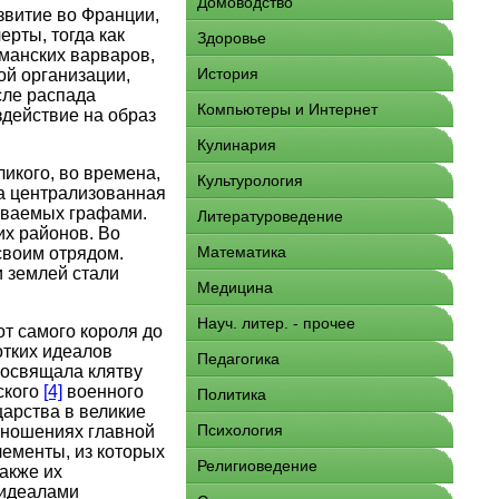
Домоводство
звитие во Франции,
рты, тогда как
Здоровье
манских варваров,
История
ой организации,
сле распада
Компьютеры и Интернет
здействие на образ
Кулинария
икого, во времена,
Культурология
да централизованная
зываемых графами.
Литературоведение
их районов. Во
Математика
своим отрядом.
и землей стали
Медицина
Науч. литер. - прочее
т самого короля до
отких идеалов
Педагогика
 освящала клятву
ского
[4]
военного
Политика
арства в великие
Психология
тношениях главной
лементы, из которых
Религиоведение
акже их
 идеалами