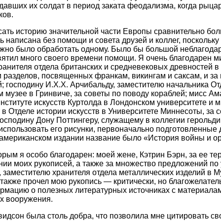
авших их солдат в период заката феодализма, когда рыца
ков.
сать историю значительной части Европы сравнительно бо
ь написана без помощи и совета друзей и коллег, поскольк
ожно было обработать одному. Было бы большой неблагода
святил много своего времени помощи. Я очень благодарен м
анителя отдела британских и средневековых древностей в
и разделов, посвященных франкам, викингам и саксам, и за
 господину И.Х.Х. Арчибальду, заместителю начальника От
музее в Гринвиче, за советы по поводу кораблей; мисс Ам
нституте искусств Куртолда в Лондонском университете и м
 в Отделе истории искусств в Университете Миннесоты, за 
господину Дону Поттингеру, служащему в коллегии герольди
спользовать его рисунки, первоначально подготовленные 
 американском издании название было «История войны и ор
орым я особо благодарен: моей жене, Кэтрин Бэрн, за ее те
нии моих рукописей, а также за множество предложений по
, заместителю хранителя отдела металлических изделий в М
н также прочел мою рукопись — критически, но благожелател
рмацию о полезных литературных источниках с материала
х вооружения.
видсон была столь добра, что позволила мне цитировать с