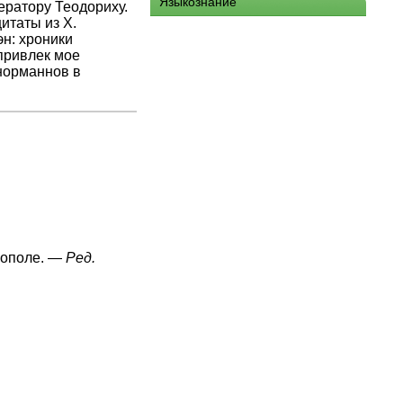
Языкознание
ератору Теодориху.
итаты из X.
н: хроники
 привлек мое
норманнов в
нополе. —
Ред.