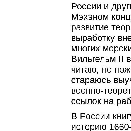
России и дру
Мэхэном конц
развитие теор
выработку вн
многих морск
Вильгельм II в
читаю, но пож
стараюсь выуч
военно-теорет
ссылок на ра
В России кни
историю 1660–