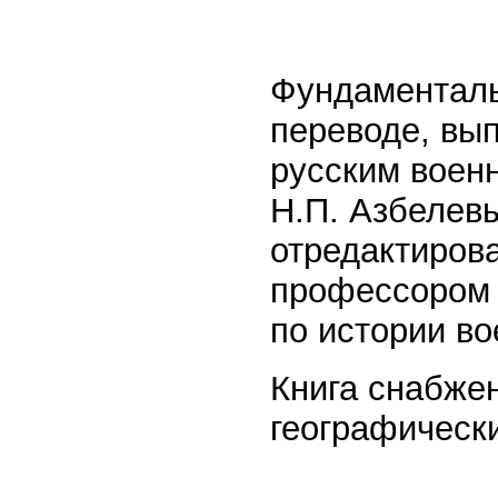
Фундаменталь
переводе, вы
русским воен
Н.П. Азбелевы
отредактирова
профессором В
по истории во
Книга снабже
географическ