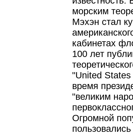
известность.
морским теор
Мэхэн стал к
американского
кабинетах фл
100 лет публи
теоретическо
"United States
время презид
"великим нар
первоклассног
Огромной поп
пользовались 