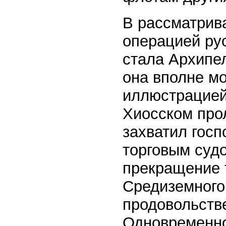
В рассматрив
операцией ру
стала Архипел
она вполне м
иллюстрацией 
Хиосском про
захватил госп
торговым судо
прекращение т
Средиземного
продовольств
Одновременно