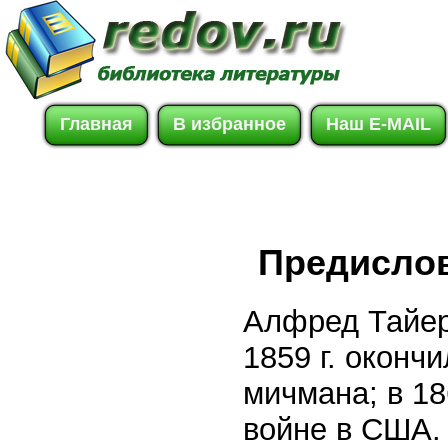
Главная
В избранное
Наш E-MAIL
Предисло
Алфред Тайер 
1859 г. оконч
мичмана; в 18
войне в США.