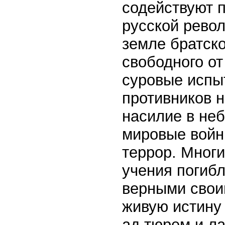
содействуют 
русской рево
земле братско
свободного от
суровые испы
противников 
насилие в не
мировые войн
террор. Многи
учения погибл
верными свои
живую истину 
ад тюрем и ла