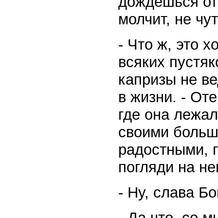
дождешься от н
молчит, не чу
- Что ж, это х
всяких пустяк
капризы не ве
в жизни. - От
где она лежал
своими больш
радостными, г
погляди на не
- Ну, слава Бо
- Да что, со м