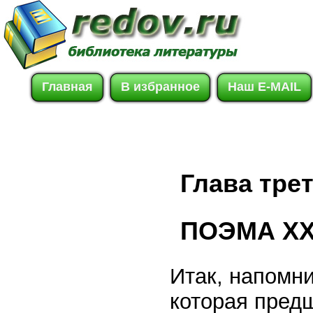
Главная
В избранное
Наш E-MAIL
Глава тре
ПОЭМА XX
Итак, напомни
которая пред