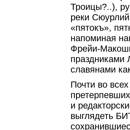
Троицы?..), р
реки Сюурлий,
«пятокъ», пят
напоминая на
Фрейи-Макоши
праздниками 
славянами ка
Почти во всех
претерпевших
и редакторски
выглядеть БИ
сохранившиеся