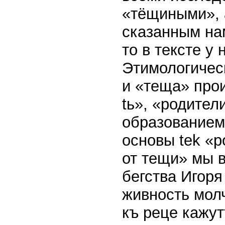
«тёщиными», а
сказанным нам
то в тексте у
Этимологичес
и «теща» прои
tь», «родител
образованием
основы tek «р
от тещи» мы 
бегства Игоря 
живность мол
къ реце кажут