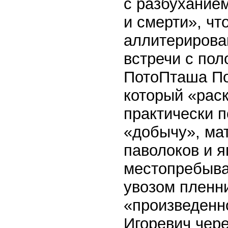
с разбухание
и смерти», чт
аллитерирова
встречи с пол
ПотоПташа По
который «рас
практически п
«добычу», ма
паволоков и я
местопребыва
увозом пленни
«произведенн
Игоревич чере