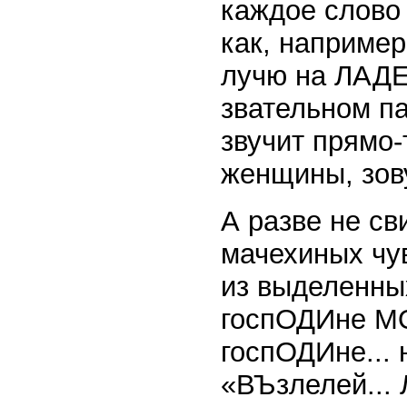
каждое слово
как, наприме
лучю на ЛАДЕ 
звательном 
звучит прямо-
женщины, зо
А разве не св
мачехиных чув
из выделенны
госпОДИне М
госпОДИне..
«ВЪзлелей..