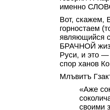
именно СЛОВ
Вот, скажем, 
горностаем (т
являющийся 
БРАЧНОЙ жизни
Руси, и это —
спор ханов Ко
Млъвитъ Гзак
«Аже сок
соколич
своими 