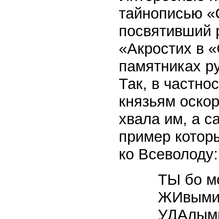
тайнописью «
посвятивший р
«Акростих в «
памятниках ру
Так, в частн
князьям оскор
хвала им, а с
пример котор
ко Всеволоду:
ТЫ бо м
ЖИвыми 
УДАлыми