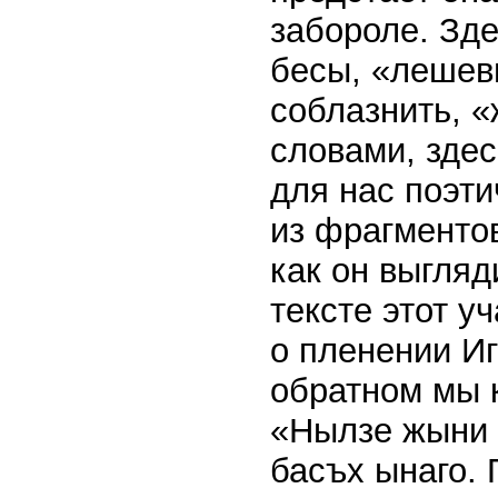
забороле. Зде
бесы, «лешев
соблазнить, 
словами, зде
для нас поэти
из фрагментов
как он выгляд
тексте этот у
о пленении Иг
обратном мы к
«Нылзе жыни 
басъх ынаго. 