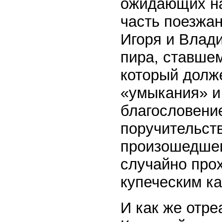
ожидающих на
часть поезжан
Игоря и Влади
пира, ставшем
который долж
«умыкания» и
благословени
поручительст
произошедшег
случайно прох
купеческим к
И как же отре