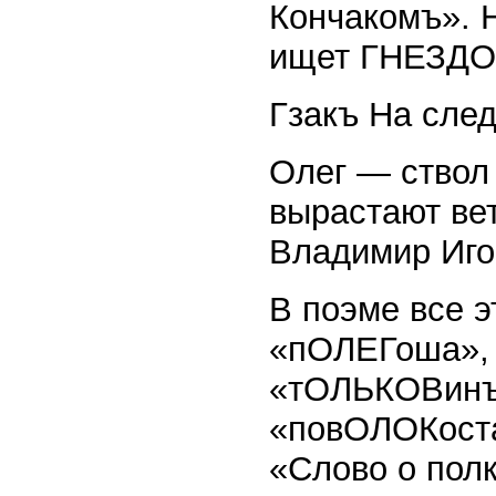
Кончакомъ». Н
ищет ГНЕЗДО
Гзакъ На сле
Олег — ствол 
вырастают вет
Владимир Иго
В поэме все э
«пОЛЕГоша»,
«тОЛЬКОВинъ
«повОЛОКоста
«Слово о полк