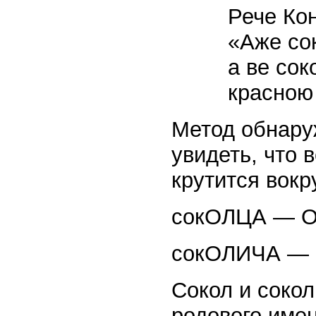
Рече Кон
«Аже сок
а ве сок
красною
Метод обнару
увидеть, что 
крутится вокр
сокОЛЦА — 
сокОЛИЧА —
Сокол и сокол
родового имен