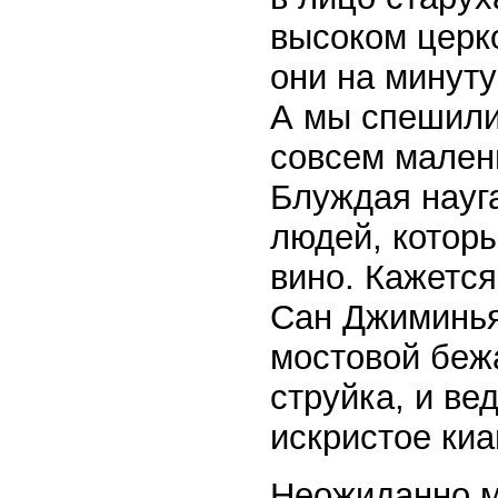
высоком церк
они на минуту
А мы спешили 
совсем малень
Блуждая науга
людей, котор
вино. Кажется
Сан Джиминья
мостовой бежа
струйка, и ве
искристое киа
Неожиданно м