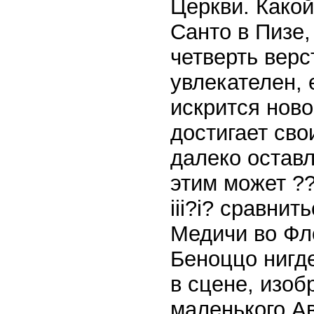
Церкви. Како
Санто в Пизе,
четверть верс
увлекателен, 
искрится ново
достигает сво
далеко оставл
этим может ??
iii?i? сравни
Медичи во Фл
Беноццо нигде
в сцене, изо
маленького А