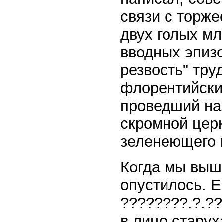
связи с торж
двух голых мл
вводных эпиз
резвость" тр
флорентийски
проведший на
скромной цер
зеленеющего 
Когда мы вышл
опустилось. 
????????.?.??
в лицо старух