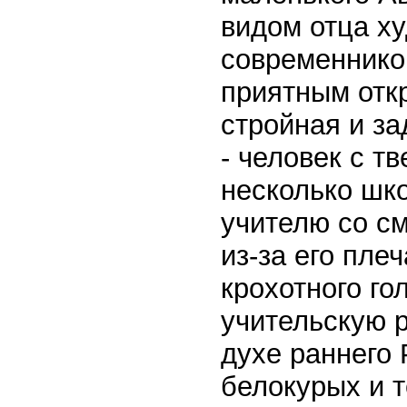
видом отца ху
современнико
приятным отк
стройная и з
- человек с т
несколько шко
учителю со с
из-за его пле
крохотного го
учительскую р
духе раннего 
белокурых и 