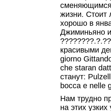
сменяющимся
жизни. Стоит 
хорошо в янва
Джиминьяно и
????????.?.??
красивыми деву
giorno Gittando
che staran dat
станут: Pulzell
bocca e nelle
Нам трудно пр
на этих узких