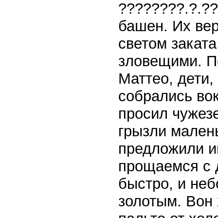
????????.?.??
башен. Их ве
светом заката
зловещими. П
Маттео, дети,
собрались вок
просил чужез
грызли малень
предложили им
прощаемся с 
быстро, и неб
золотым. Вон