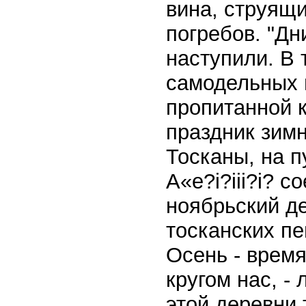
вина, струящи
погребов. "Дн
наступили. В 
самодельных 
пропитанной к
праздник зим
Тосканы, на п
A«e?i?iii?i? 
ноябрьский де
тосканских п
Осень - врем
кругом нас, -
этой деревни