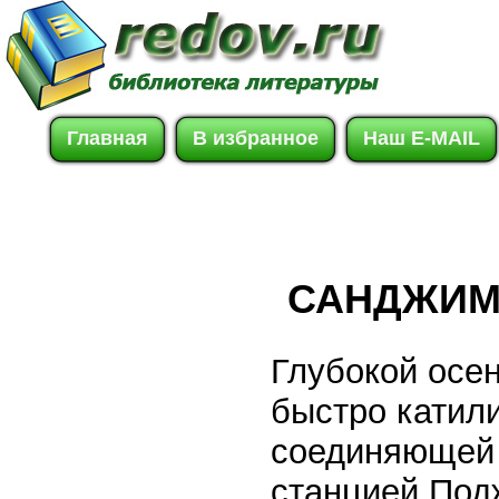
Главная
В избранное
Наш E-MAIL
САНДЖИМ
Глубокой осен
быстро катили
соединяющей 
станцией Под