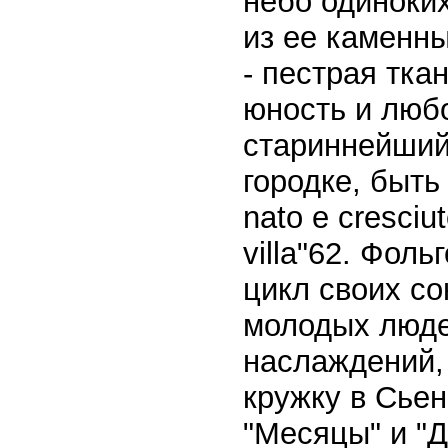
небо одиноки
из ее каменны
- пестрая тка
юность и любо
стариннейший
городке, быть
nato е cresciut
villa"62. Фол
цикл своих с
молодых люде
наслаждений, 
кружку в Сьен
"Месяцы" и "Д