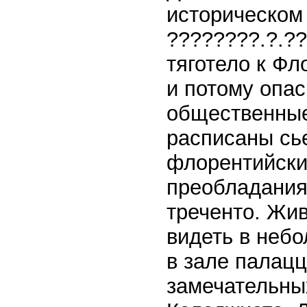
историческом 
????????.?.??
тяготело к Ф
и потому опас
общественные
расписаны сь
флорентийски
преобладания
треченто. Жи
видеть в неб
в зале палацц
замечательных