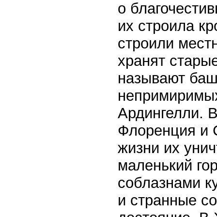
о благочестив
их строила кр
строили мест
хранят старые
называют баш
непримиримых
Ардингелли. В
Флоренция и 
жизни их унич
маленький го
соблазнами к
и странные с