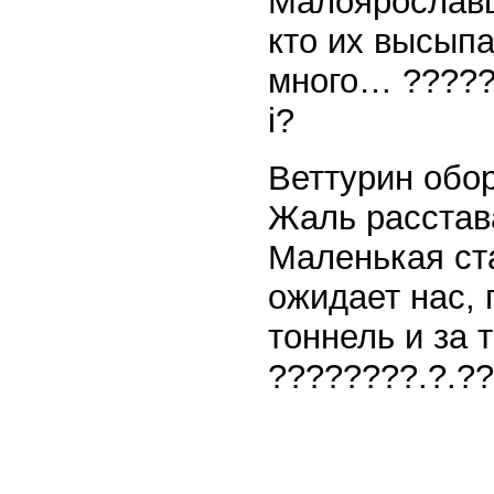
Малоярославце
кто их высыпа
много… ??????
i?
Веттурин обор
Жаль расстава
Маленькая ст
ожидает нас, 
тоннель и за 
????????.?.?