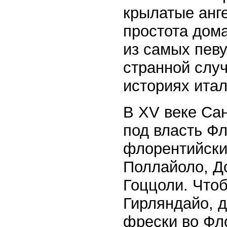
крылатые анг
простота дом
из самых певу
странной слу
историях итал
В XV веке Са
под власть Фл
флорентийски
Поллайоло, Д
Гоццоли. Что
Гирляндайо, д
фрески во Фл