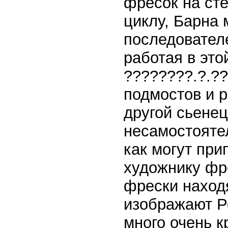
фресок на ст
циклу, Барна
последовател
работая в это
????????.?.??
подмостов и 
другой сьенец
несамостояте
как могут при
художнику фре
фрески наход
изображают Р
много очень к