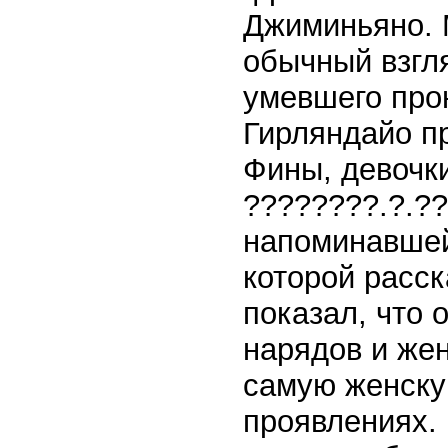
Джиминьяно. 
обычный взгля
умевшего про
Гирляндайо п
Фины, девочк
????????.?.??
напоминавшей 
которой расс
показал, что 
нарядов и жен
самую женску
проявлениях. 