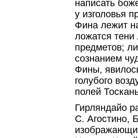
написать бож
у изголовья п
Фина лежит на
ложатся тени
предметов; л
сознанием чу
Фины, явилось
голубого воз
полей Тоскан
Гирляндайо ра
С. Агостино, 
изображающих