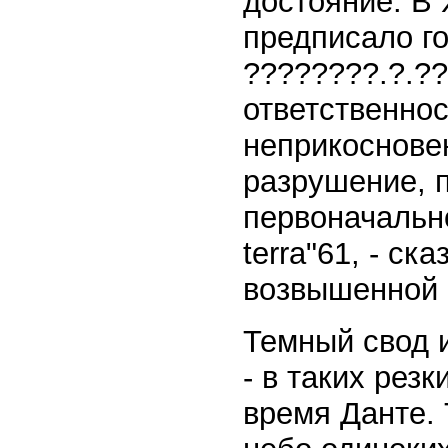
достояние. В 
предписало г
????????.?.??
ответственно
неприкосновен
разрушение, п
первоначально
terra"61, - ск
возвышенной 
Темный свод 
- в таких рез
время Данте. 