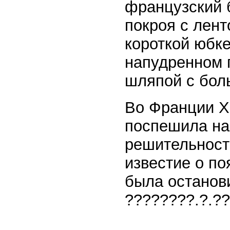
французский 
покроя с лент
короткой юбке
напудренном 
шляпой с бол
Во Франции Х
поспешила наз
решительность
известие о п
была останови
????????.?.?