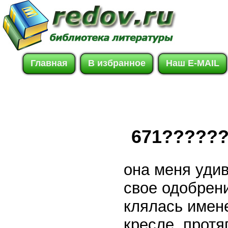
Главная
В избранное
Наш E-MAIL
671?????
она меня уди
свое одобрени
клялась имен
кресле, протя