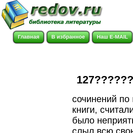
Главная
В избранное
Наш E-MAIL
127?????
сочинений по 
книги, считал
было неприят
слыл всю сво