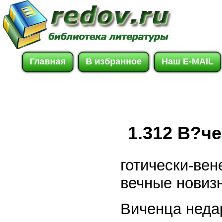
Главная
В избранное
Наш E-MAIL
1.312 В?ч
готически-вен
вечные новиз
Виченца неда