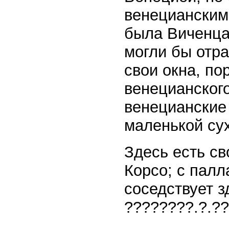
венецианскими
была Виченца
могли бы отра
свои окна, по
венецианског
венецианские 
маленькой су
Здесь есть св
Корсо; с пал
соседствует 
????????.?.?