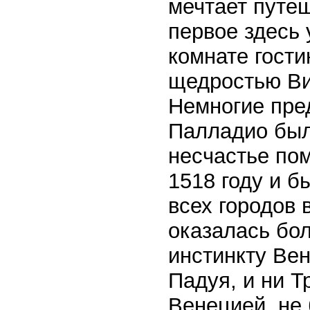
мечтает путе
первое здесь 
комнате гости
щедростью Ви
Немногие пред
Палладио был
несчастье по
1518 году и б
всех городов 
оказалась бо
инстинкту Вен
Падуя, и ни Т
Венецией, не 