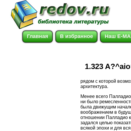
Главная
В избранное
Наш E-MA
1.323 A?^ai
рядом с которой возмо
архитектура.
Менее всего Палладио 
ни было ремесленности
была движущим начало
воображением в будуще
отношении Палладио к 
задался целью показат
всякой эпохи и для вс