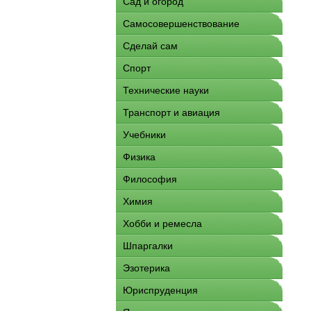
Сад и огород
Самосовершенствование
Сделай сам
Спорт
Технические науки
Транспорт и авиация
Учебники
Физика
Философия
Химия
Хобби и ремесла
Шпаргалки
Эзотерика
Юриспруденция