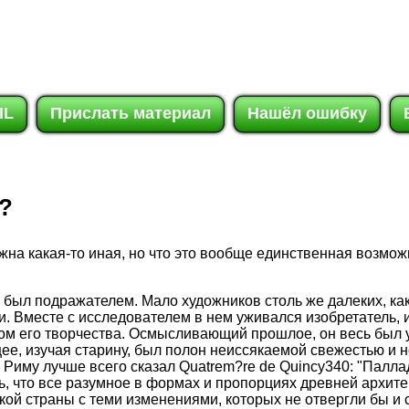
IL
Прислать материал
Нашёл ошибку
o?
жна какая-то иная, но что это вообще единственная возмож
был подражателем. Мало художников столь же далеких, как 
. Вместе с исследователем в нем уживался изобретатель, 
м его творчества. Осмысливающий прошлое, он весь был 
е, изучая старину, был полон неиссякаемой свежестью и 
Риму лучше всего сказал Quatrem?re de Quincy340: "Паллад
ь, что все разумное в формах и пропорциях древней архите
якой страны с теми изменениями, которых не отвергли бы и 