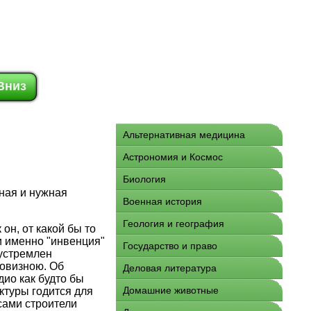
Вниз
Альтернативная медицина
Астрономия и Космос
Биология
ная и нужная
Военная история
Геология и география
он, от какой бы то
и именно "инвенция"
Государство и право
устремлен
новизною. Об
Деловая литература
ио как будто бы
Домашние животные
ктуры годится для
сами строители