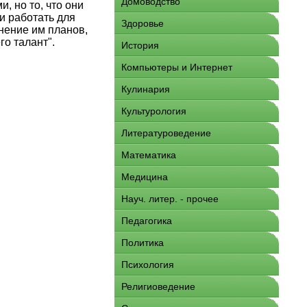
Домоводство
, но то, что они
и работать для
Здоровье
нение им планов,
о талант".
История
Компьютеры и Интернет
Кулинария
Культурология
Литературоведение
Математика
Медицина
Науч. литер. - прочее
Педагогика
Политика
Психология
Религиоведение