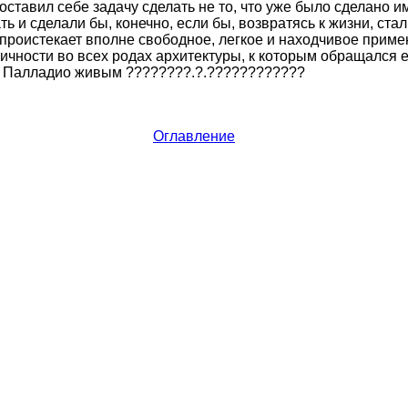
оставил себе задачу сделать не то, что уже было сделано ими
 и сделали бы, конечно, если бы, возвратясь к жизни, стал
роистекает вполне свободное, легкое и находчивое приме
ичности во всех родах архитектуры, к которым обращался ег
 Палладио живым ????????.?.????????????
Оглавление