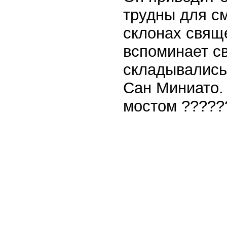
трудны для с
склонах свяще
вспоминает с
складывались 
Сан Миниато.
мостом ?????