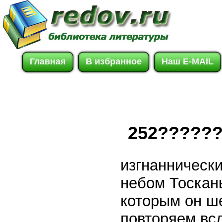
Главная
В избранное
Наш E-MAIL
252?????
изгнанническ
небом Тосканы
которым он ш
повторяем всл