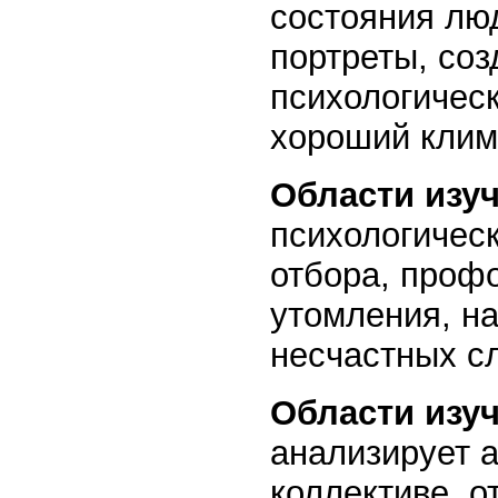
состояния люд
портреты, соз
психологичес
хороший клим
Области изуч
психологичес
отбора, проф
утомления, на
несчастных сл
Области изу
анализирует 
коллективе, о