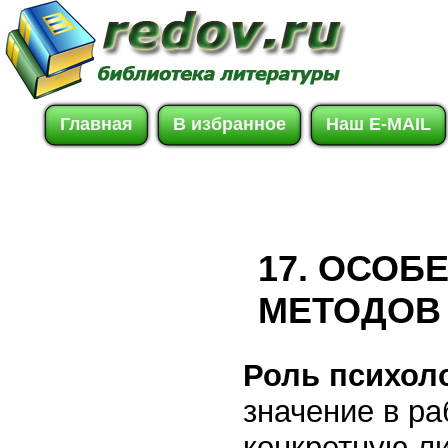
Главная
В избранное
Наш E-MAIL
17. ОСОБ
МЕТОДОВ
Роль психол
значение в ра
конкретную л