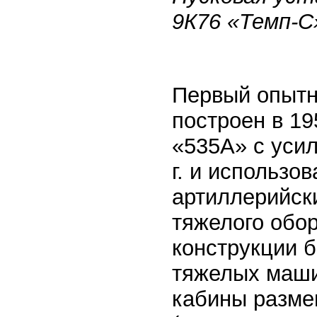
9К76 «Темп-С»
Первый опытн
построен в 19
«535А» с уси
г. и использо
артиллерийски
тяжелого обо
конструкции 
тяжелых маши
кабины разме