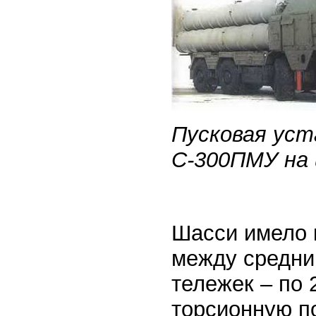
Пусковая уст
С-300ПМУ на 
Шасси имело к
между средни
тележек – по 
торсионную по