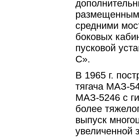
дополнительн
размещенными
средними мост
боковых каби
пусковой уст
С».
В 1965 г. пос
тягача МАЗ-5
МАЗ-5246 с г
более тяжелог
выпуск много
увеличенной 