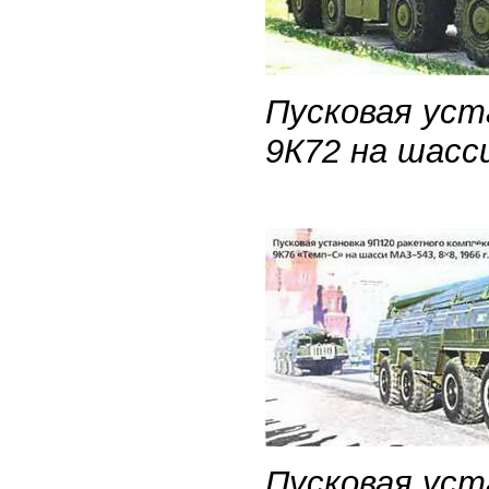
Пусковая уст
9К72 на шасси
Пусковая уст