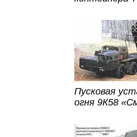
Пусковая уст
огня 9К58 «С