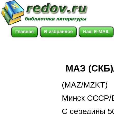
Главная
В избранное
Наш E-MAIL
МАЗ (СКБ)
(MAZ/MZKT)
Минск СССР/Б
С середины 50