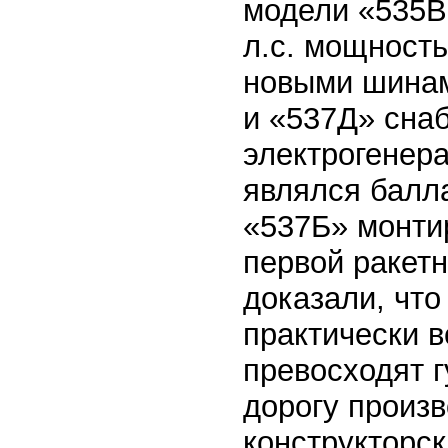
модели «535В
л.с. мощность
новыми шинам
и «537Д» сна
электрогенер
являлся балл
«537Б» монти
первой ракетн
доказали, чт
практически в
превосходят 
дорогу произв
конструкторс