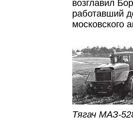
возглавил Бо
работавший д
московского 
Тягач МАЗ-528