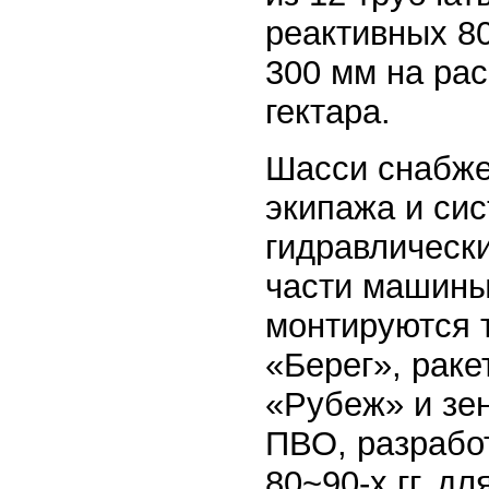
реактивных 8
300 мм на рас
гектара.
Шасси снабже
экипажа и сис
гидравлическ
части машины
монтируются 
«Берег», рак
«Рубеж» и зе
ПВО, разрабо
80~90-х гг. д