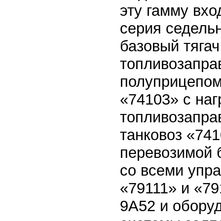
эту гамму вхо
серия седель
базовый тягач
топливозапра
полуприцепом
«74103» с наг
топливозаправ
танковоз «741
перевозимой 
со всеми упр
«79111» и «7
9А52 и обору