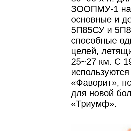
ЗООПМУ-1 на
основные и д
5П85СУ и 5П8
способные од
целей, летящи
25~27 км. С 1
используются
«Фаворит», п
для новой бо
«Триумф».