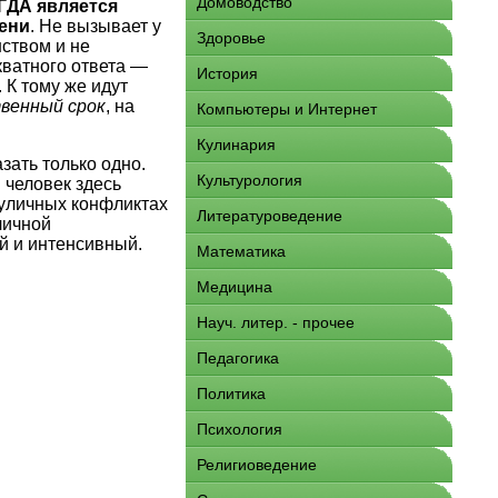
Домоводство
ГДА является
лени
. Не вызывает у
Здоровье
ством и не
кватного ответа —
История
 К тому же идут
твенный срок
, на
Компьютеры и Интернет
Кулинария
зать только одно.
Культурология
 человек здесь
 уличных конфликтах
Литературоведение
личной
й и интенсивный.
Математика
Медицина
Науч. литер. - прочее
Педагогика
Политика
Психология
Религиоведение