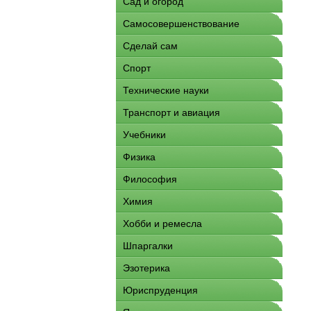
Сад и огород
Самосовершенствование
Сделай сам
Спорт
Технические науки
Транспорт и авиация
Учебники
Физика
Философия
Химия
Хобби и ремесла
Шпаргалки
Эзотерика
Юриспруденция