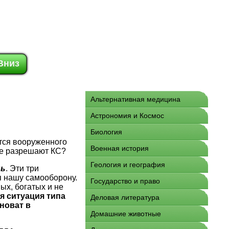
Вниз
Альтернативная медицина
Астрономия и Космос
Биология
тся вооруженного
Военная история
не разрешают КС?
Геология и география
нь
. Эти три
 нашу самооборону.
Государство и право
ых, богатых и не
я ситуация типа
Деловая литература
новат в
Домашние животные