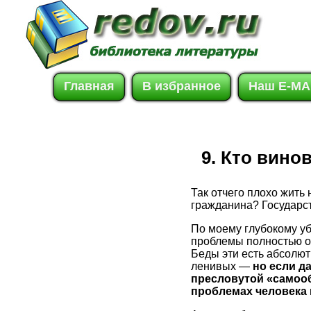
Главная
В избранное
Наш E-MA
9. Кто вино
Так отчего плохо жить
гражданина? Государст
По моему глубокому у
проблемы полностью о
Беды эти есть абсолют
ленивых —
но если д
пресловутой «самооб
проблемах человека 