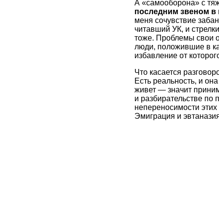
А «самооборона» с тя
последним звеном в 
меня сочувствие забан
читавший УК, и стрелк
тоже. Проблемы свои о
люди, положившие в к
избавление от которого
Что касается разговоро
Есть реальность, и она
живет — значит приним
и разбирательстве по 
непереносимости этих 
Эмиграция и эвтаназия