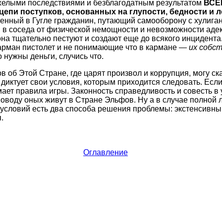
желыми последствиями и безблагодатным результатом
ВСЕ
цепи поступков, основанных на глупости, бедности и 
енный в Гугле гражданин, путающий самооборону с хулиган
и в соседа от физической немощности и невозможности аде
на тщательно пестуют и создают еще до всякого инцидента.
арман пистолет и не понимающие что в кармане —
их собс
 нужны деньги, случись что.
в об Этой Стране, где царят произвол и коррупция, могу ска
 диктует свои условия, которым приходится следовать. Если
ает правила игры. Законность справедливость и совесть в
поводу оных живут в Стране Эльфов. Ну а в случае полной 
условий есть два способа решения проблемы: экстенсивны
.
Оглавление