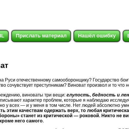
IL
Прислать материал
Нашёл ошибку
ват
 на Руси отечественному самооборонщику? Государство бои
во сочувствует преступникам? Виноват произвол и то что 
беждению, виноваты три вещи:
глупость, бедность и ле
писывают характер проблем, которые я наблюдаю исследуя
но у всех — и у меня в том числе. Нет людей абсолютно умн
ать этим качествам одержать верх, то любая критическа
ороны» станет из критической — роковой. Никто не ви
кроме него самого
.