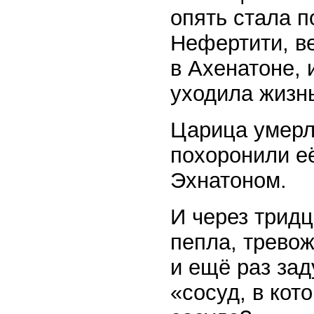
опять стала п
Нефертити, в
в Ахенатоне, 
уходила жизн
Царица умерла
похоронили её
Эхнатоном.
И через тридц
пепла, трево
и ещё раз зад
«сосуд, в кот