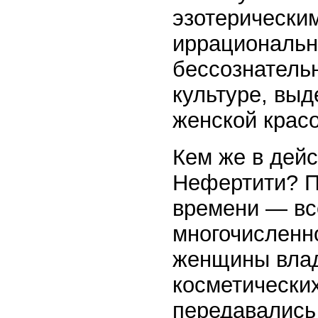
эзотерическим
иррациональны
бессознательн
культуре, вы
женской крас
Кем же в дей
Нефертити? П
времени — вс
многочисленно
женщины влад
косметических
передавались 