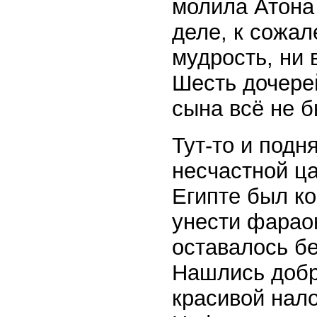
молила Атона 
деле, к сожал
мудрость, ни 
Шесть дочере
сына всё не б
Тут-то и подн
несчастной ц
Египте был к
унести фараон
оставалось бе
Нашлись добр
красивой нал