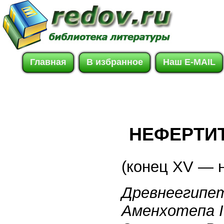
Главная
В избранное
Наш E-MAIL
НЕФЕРТИ
(конец XV — н
Древнеегипет
Аменхотепа I