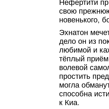
Нефертити пр
свою прежнюю
новенького, 
Эхнатон мечет
дело он из по
любимой и ка
тёплый приём
волевой само
простить пре
могла обманут
способна ист
к Киа.