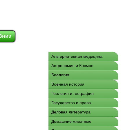
Вниз
Альтернативная медицина
Астрономия и Космос
Биология
Военная история
Геология и география
Государство и право
Деловая литература
Домашние животные