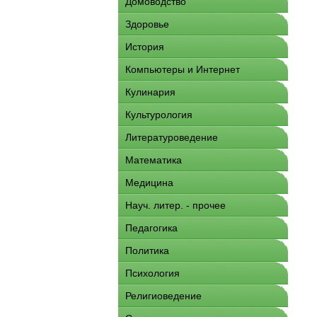
Домоводство
Здоровье
История
Компьютеры и Интернет
Кулинария
Культурология
Литературоведение
Математика
Медицина
Науч. литер. - прочее
Педагогика
Политика
Психология
Религиоведение