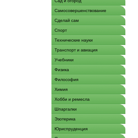
Сад и огород
Самосовершенствование
Сделай сам
Спорт
Технические науки
Транспорт и авиация
Учебники
Физика
Философия
Химия
Хобби и ремесла
Шпаргалки
Эзотерика
Юриспруденция