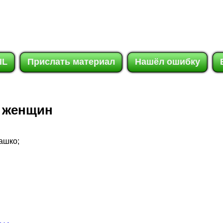
IL
Прислать материал
Нашёл ошибку
х женщин
ашко;