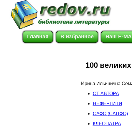
Главная
В избранное
Наш E-MA
100 велики
Ирина Ильинична Сем
ОТ АВТОРА
НЕФЕРТИТИ
САФО (САПФО)
КЛЕОПАТРА