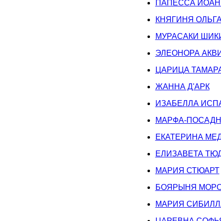
ПАПЕССА ИОАН
КНЯГИНЯ ОЛЬГ
МУРАСАКИ ШИК
ЭЛЕОНОРА АКВ
ЦАРИЦА ТАМАР
ЖАННА Д'АРК
ИЗАБЕЛЛА ИСП
МАРФА-ПОСАДН
ЕКАТЕРИНА МЕ
ЕЛИЗАВЕТА ТЮ
МАРИЯ СТЮАРТ
БОЯРЫНЯ МОРО
МАРИЯ СИБИЛЛ
ЦАРЕВНА СОФЬ