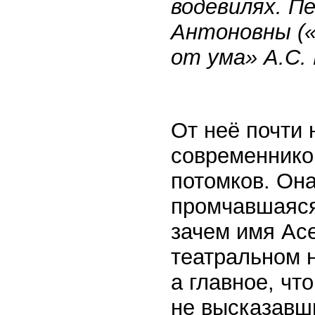
водевилях. П
Антоновны («
от ума» А.С. 
От неё почти 
современников
потомков. Она
промчавшаяся 
зачем имя Асе
театральном н
а главное, что
не высказавш