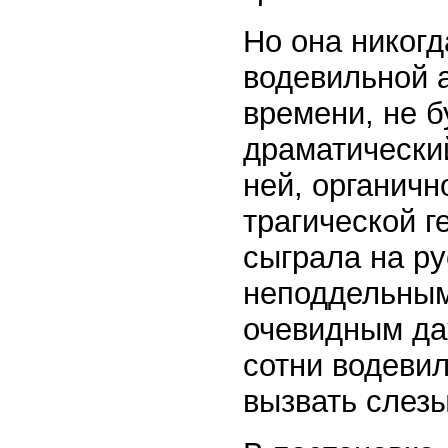
Но она никогд
водевильной а
времени, не б
драматический
ней, органич
трагической г
сыграла на р
неподдельным
очевидным даж
сотни водеви
вызвать слезы