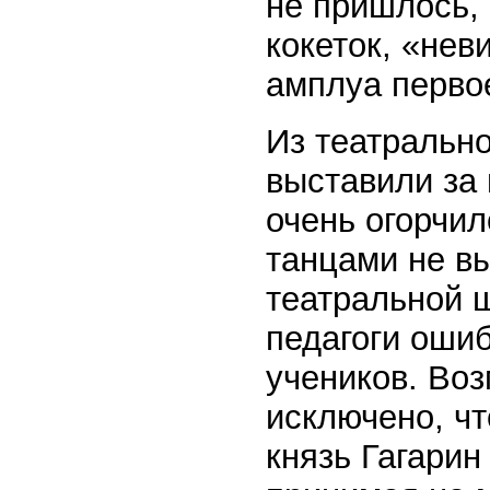
не пришлось, 
кокеток, «нев
амплуа первое
Из театральн
выставили за 
очень огорчил
танцами не вы
театральной ш
педагоги оши
учеников. Воз
исключено, чт
князь Гагарин