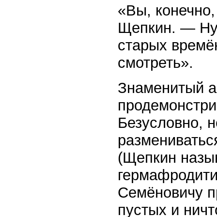
«Вы, конечно,
Щепкин. — Ну 
старых времён
смотреть».
Знаменитый а
продемонстрир
Безусловно, н
размениватьс
(Щепкин назы
гермафродити
Семёновичу п
пустых и ничт