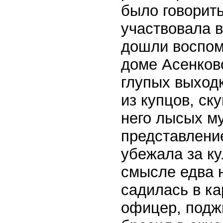
было говорить
участвовала в
дошли воспом
доме Асенков
глупых выходк
из купцов, ск
него лысых му
представление
убежала за ку
смысле едва н
садилась в ка
офицер, подж