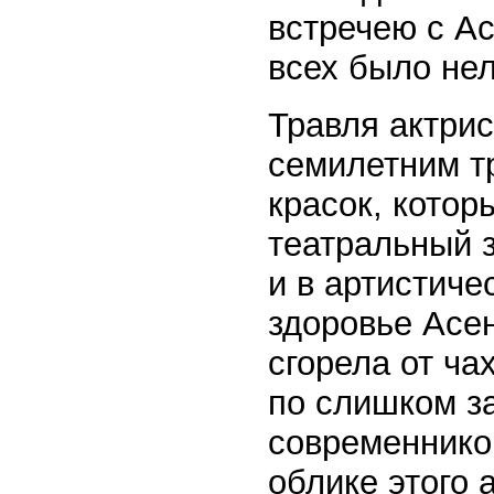
встречею с А
всех было нел
Травля актрис
семилетним т
красок, котор
театральный з
и в артистиче
здоровье Асе
сгорела от ча
по слишком з
современнико
облике этого а