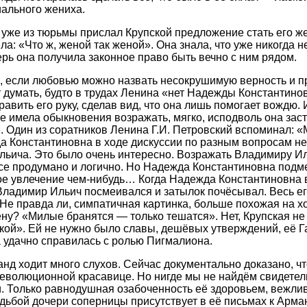
ального жениха.
уже из тюрьмы прислал Крупской предложение стать его ж
а: «Что ж, женой так женой». Она знала, что уже никогда н
ерь она получила законное право быть вечно с ним рядом.
а, если любовью можно назвать несокрушимую верность и 
 думать, будто в трудах Ленина «нет Надежды Константино
авить его руку, сделав вид, что она лишь помогает вождю. 
не имела обыкновения возражать, мягко, исподволь она зас
. Один из соратников Ленина Г.И. Петровский вспоминал: 
а Константиновна в ходе дискуссии по разным вопросам не
ьича. Это было очень интересно. Возражать Владимиру Ил
о все продумано и логично. Но Надежда Константиновна подм
ное увлечение чем-нибудь… Когда Надежда Константиновна 
ладимир Ильич посмеивался и затылок почёсывал. Весь его
 Не правда ли, симпатичная картинка, больше похожая на 
у? «Милые бранятся — только тешатся». Нет, Крупская не
кой». Ей не нужно было славы, дешёвых утверждений, её Г
 удачно справилась с ролью Пигмалиона.
нд ходит много слухов. Сейчас документально доказано, ч
еволюционной красавице. Но нигде мы не найдём свидетел
. Только равнодушная озабоченность её здоровьем, вежли
дьбой дочери соперницы присутствует в её письмах к Арма