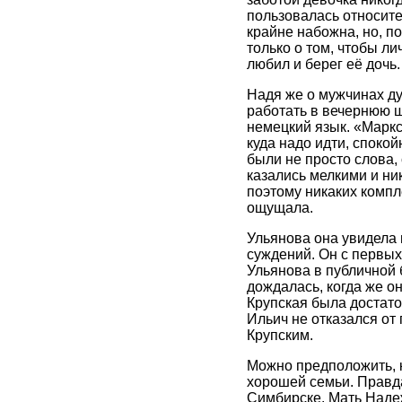
пользовалась относите
крайне набожна, но, п
только о том, чтобы л
любил и берег её дочь.
Надя же о мужчинах ду
работать в вечернюю ш
немецкий язык. «Маркс
куда надо идти, спокой
были не просто слова,
казались мелкими и ни
поэтому никаких компл
ощущала.
Ульянова она увидела 
суждений. Он с первых
Ульянова в публичной 
дождалась, когда же о
Крупская была достаточ
Ильич не отказался от
Крупским.
Можно предположить, к
хорошей семьи. Правда
Симбирске. Мать Надеж