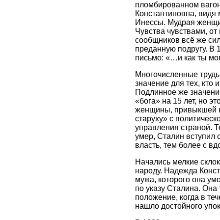
пломбированном вагон
Константиновна, видя 
Инессы. Мудрая женщин
Чувства чувствами, от
сообщников всё же сил
преданную подругу. В 
письмо: «…и как ты мо
Многочисленные труды
значение для тех, кто
Подлинное же значение
«бога» на 15 лет, но э
женщины, привыкшей к
старуху» с политическо
управления страной. То
умер, Сталин вступил с
власть, тем более с вд
Начались мелкие склок
народу. Надежда Конст
мужа, которого она ум
по указу Сталина. Она
положение, когда в теч
нашло достойного упок