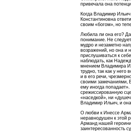
привечала она потенци
Когда Владимир Ильич 
Константиновна ответил
своим «богом», но теп
Любила ли она его? Д
понимание. Не следует
мудро и незаметно напр
возражений, но она и 
прислушиваться к себе
наблюдать, как Надежд
мнением Владимира Ил
трудно, так как у нег
и в его речи, чрезмер
своими замечаниями, В
ему иногда попадает».
срежиссированную сцен
«наседкой», ни «душеч
Владимир Ильич, и она
О любви к Инессе Арма
неравнодушен к этой р
Арманд нашей героини
заинтересованность су