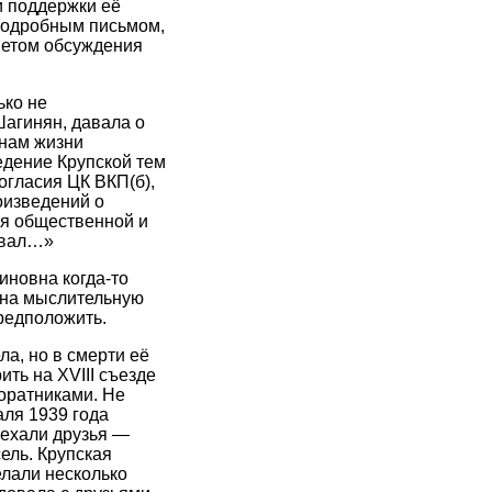
и поддержки её
 подробным письмом,
метом обсуждения
ько не
Шагинян, давала о
нам жизни
едение Крупской тем
огласия ЦК ВКП(б),
оизведений о
ля общественной и
давал…»
иновна когда-то
 на мыслительную
предположить.
ла, но в смерти её
ить на XVIII съезде
оратниками. Не
аля 1939 года
иехали друзья —
ель. Крупская
елали несколько