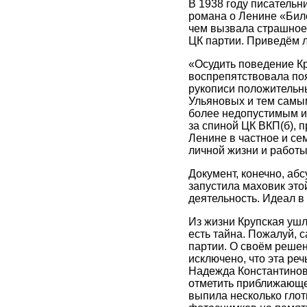
В 1938 году писательн
романа о Ленине «Бил
чем вызвала страшное
ЦК партии. Приведём 
«Осудить поведение Кр
воспрепятствовала поя
рукописи положительн
Ульяновых и тем самым
более недопустимым и б
за спиной ЦК ВКП(б),
Ленине в частное и се
личной жизни и работы
Документ, конечно, аб
запустила маховик эт
деятельность. Идеал в
Из жизни Крупская ушла
есть тайна. Пожалуй, с
партии. О своём решен
исключено, что эта ре
Надежда Константиновн
отметить приближающе
выпила несколько глот