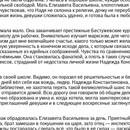
льной свободой. Мать Елизавета Васильевна, хлопотливая 
очувствовав, что Надя не склонна к религии, дочку не пере
ичная жизнь девушки сложилась удачно, и готова была к люб
мала мало. Она заканчивает престижные Бестужевские кур
колу для рабочих. Внимательно изучает марксизм, для чег
изм дал мне величайшее счастье, какого только может желат
ную уверенность в конечном исходе дела, с которым связала
 сказанные из идейных соображений. Чувства по сравнению
кчёмными. Она становилась фанаткой, а плоть в таких случ
ексов, страданий от недостатка личной жизни Надежда Кон
в своей школе. Видимо, он поразил её решительностью и 
 дней вёл себя как вождь, лидер. Надежда Константиновна
библиотеке, не захотела терять такой великолепный шанс п
н отправится домой. Всю дорогу они говорили об общем деле
но образована и умна и, когда хотела, могла заинтересоват
 приглашений девушки и в следующее воскресенье заглянул 
ак обрадовалась Елизавета Васильевна за дочь. Приятный
, брат замешан в покушении на царя, зато отец — инспект
ды постаралась сделать всё, что было в её силах — ласко