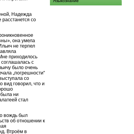
Языкознание
еной, Надежда
е расстанется со
проникновенное
вны», она умела
Ильич не терпел
тавляла
«Мне приходилось
 соглашалась с
ьичу было очень
ечала „погрешности“
выступала со
 вид говорил, что и
хорошо
 была ни
алатеей стал
то вождь был
ьств об отношении к
вая
нд. Втроём в