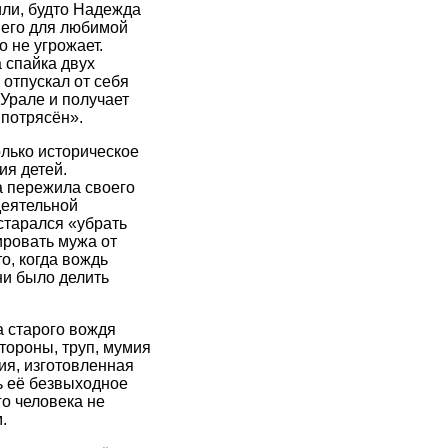
ли, будто Надежда
 его для любимой
 не угрожает.
 спайка двух
отпускал от себя
 Урале и получает
 потрясён».
лько историческое
ия детей.
а пережила своего
деятельной
старался «убрать
ировать мужа от
о, когда вождь
ни было делить
а старого вождя
тороны, труп, мумия
ия, изготовленная
ть её безвыходное
го человека не
.