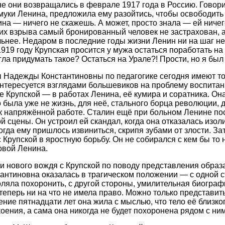
е они возвращались в феврале 1917 года в Россию. Говори
муки Ленина, предложила ему разойтись, чтобы освободить
а — ничего не скажешь. А может, просто знала — ей ничего
 их взрыва самый бронированный человек не застрахован, а
ьнее. Недаром в последние годы жизни Ленин ни на шаг не 
1919 году Крупская просится у мужа остаться поработать на
гла придумать такое? Остаться на Урале?! Прости, но я был
 Надежды Константиновны по педагогике сегодня имеют то
 интересуется взглядами большевиков на проблему воспитан
 Крупской — в работах Ленина, её кумира и соратника. Он
то была уже не жизнь, для неё, стального борца революции, 
 напряжённой работе. Сталин ещё при больном Ленине по
й сцены. Он устроил ей скандал, когда она отказалась изол
гда ему пришлось извиниться, скрипя зубами от злости. Зат
 Крупской в яростную борьбу. Он не собирался с кем бы то 
овой Ленина.
и нового вождя с Крупской по поводу представления образ
антиновна оказалась в трагическом положении — с одной с
оляла похоронить, с другой стороны, умилительная биограф
 теперь ни на что не имела право. Можно только представи
ение пятнадцати лет она жила с мыслью, что тело её близко
оения, а сама она никогда не будет похоронена рядом с ним