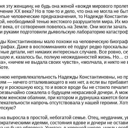
ня эту женщину, не будь она женой «вождя мирового пролет
ение XX века? Но в том-то и дело, что она не могла не быт
епые человеческие предназначения, то Надежде Константи
ной, необходимой тенью жестокого разрушителя мира. Их мо
т века, от сотворения повелось на Земле. Они могли зачать
ми руками подготовили дьявольскую лабораторию катастро
ы Константиновны мало похожи на человеческую биографи
ографах. Даже в воспоминаниях её подруг редко проскальзы
ые детали, нет никаких интересных случаев. Все ровно, ск
ьшую и, казалось бы, полную неожиданностей жизнь. Но… с
а», «ничем не выдала своих чувств», «молчала, и никто не 
оте.
нюю непривлекательность Надежды Константиновны, но пр
 — ничего отталкивающего в них нет, а если вы прибавите
у и роскошную косу, то и вовсе вроде бы не стоило печали
резвычайно сожалела о будущем некрасивой дочери. А може
мом женском обаянии, при котором и дурнушка кажется бог
лекательности напрочь отсутствовала у нашей героини. Хотя
рупскую?
а выросла в простой, небогатой семье. Отец, неудачник, 
ратическими идеями, состояния вдове и дочери не остави
да не была обделена. Училась в хорошей школе, нужды особ