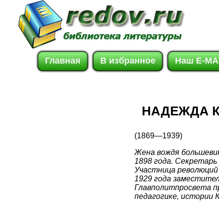
Главная
В избранное
Наш E-MA
НАДЕЖДА 
(1869—1939)
Жена вождя большевик
1898 года. Секретарь
Участница революций 
1929 года заместител
Главполитпросвета пр
педагогике, истории 