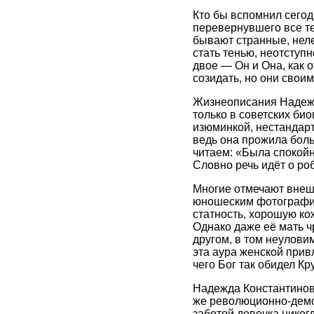
Кто бы вспомнил сегод
перевернувшего все теч
бывают странные, нел
стать тенью, неотступ
двое — Он и Она, как о
созидать, но они свои
Жизнеописания Надежд
только в советских би
изюминкой, нестандартн
ведь она прожила бол
читаем: «Была спокойн
Словно речь идёт о роб
Многие отмечают внеш
юношеским фотографиям
статность, хорошую кож
Однако даже её мать ч
другом, в том неулови
эта аура женской прив
чего Бог так обидел К
Надежда Константиновн
же революционно-демок
заботой девочка никог