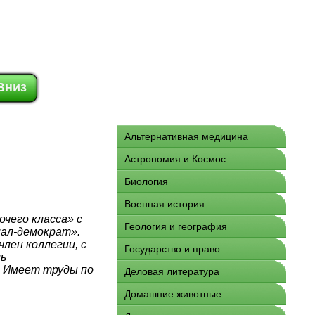
Вниз
Альтернативная медицина
Астрономия и Космос
Биология
Военная история
очего класса» с
Геология и география
иал-демократ».
лен коллегии, с
Государство и право
ь
. Имеет труды по
Деловая литература
Домашние животные