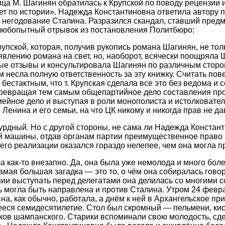
ица М. Шагинян обратилась к Крупской по поводу рецензии 
ет по истории». Надежда Константиновна ответила автору
 негодование Сталина. Разразился скандал, ставший пред
любопытный отрывок из постановления Политбюро:
упской, которая, получив рукопись романа Шагинян, не тол
влению романа на свет, но, наоборот, всячески поощряла 
ые отзывы и консультировала Шагинян по различным сторо
 несла полную ответственность за эту книжку. Считать пов
естактным, что т. Крупская сделала все это без ведома и с
 превращая тем самым общепартийное дело составления пр
мейное дело и выступая в роли монополиста и истолковате
 Ленина и его семьи, на что ЦК никому и никогда прав не 
сурдный. Но с другой стороны, не сама ли Надежда Констант
ой машины, отдав органам партии преимущественное право
 его реализации оказался гораздо нелепее, чем она могла 
 как-то внезапно. Да, она была уже немолода и много боле
амая большая загадка — это то, о чём она собиралась говор
ии выступать перед делегатами она делилась со многими с
чь могла быть направлена и против Сталина. Утром 24 февр
а, как обычно, работала, а днём к ней в Архангельское пр
еся семидесятилетие. Стол был скромный — пельмени, кис
ков шампанского. Старики вспоминали свою молодость, сд