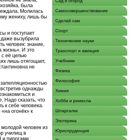
Сад и огород
хозяйка, была
Самосовершенствование
убеждала. Молилась
ому жениху, лишь бы
Сделай сам
Спорт
сы и поступает
о даже вызубрила
Технические науки
ь человек: знание,
 жизнь». И это
Транспорт и авиация
 с её целью
Учебники
аях лишь отягощает,
стантиновна не
Физика
Философия
безапелляционностью
, встретив однажды
Химия
ознакомиться и
. Надо сказать, что
Хобби и ремесла
ь к себе человека.
Шпаргалки
«на огонёк» к
Эзотерика
 молодой человек из
Юриспруденция
ор училищ в
й и пирогами