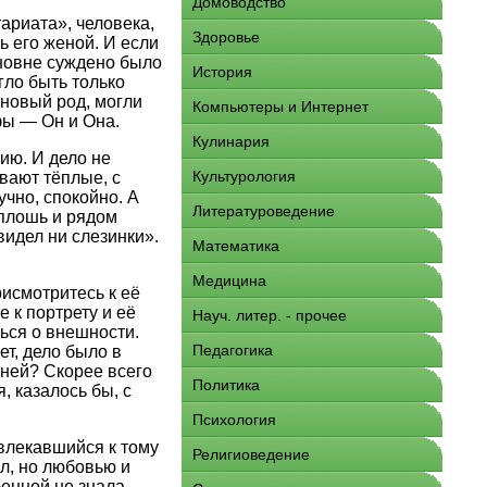
Домоводство
ариата», человека,
Здоровье
ь его женой. И если
новне суждено было
История
гло быть только
 новый род, могли
Компьютеры и Интернет
фы — Он и Она.
Кулинария
ю. И дело не
Культурология
вают тёплые, с
учно, спокойно. А
Литературоведение
плошь и рядом
видел ни слезинки».
Математика
Медицина
исмотритесь к её
 к портрету и её
Науч. литер. - прочее
ться о внешности.
Педагогика
т, дело было в
иней? Скорее всего
Политика
, казалось бы, с
Психология
увлекавшийся к тому
Религиоведение
л, но любовью и
енной не знала,