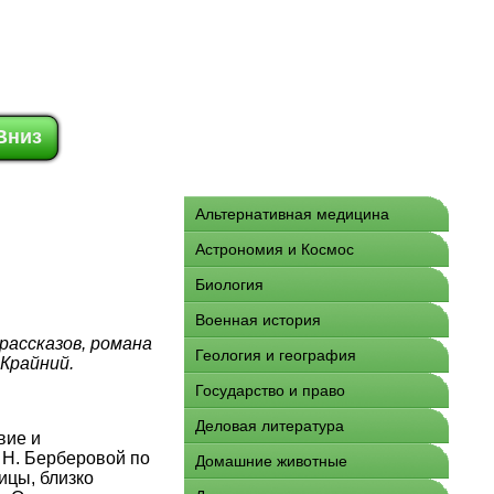
Вниз
Альтернативная медицина
Астрономия и Космос
Биология
Военная история
рассказов, романа
Геология и география
Крайний.
Государство и право
Деловая литература
вие и
 Н. Берберовой по
Домашние животные
ицы, близко