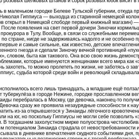
р розовых шёлковых штанов и сорок розовых юбок висит в
 в маленьком городке Белеве Тульской губернии, откуда п
Николая Гиппиуса — выходца из старинной немецкой колон
ков открыл в Немецкой слободе первый книжный магазин) —
 После появления на свет первой дочери Зиночки кормиль
прокурора в Тулу. Вообще, в связи со служебными перем
по стране, нигде не задерживаясь надолго и не особенно 
и первые и самые сильные, как известно, детские впечатлен
енного гнезда и сделали Зиночку вечной противницей «пух
к», словом, быта как такового. Она всю свою жизнь демонс
облемами, которые именуются женщинами всего мира как «
ь захотеть, то можно пролететь по жизни, не заботясь о зав
иппиус, судьба которой среди войн и революций складывала
исполнилось всего лишь тринадцать, а младшие ещё ползал
т туберкулёза в городе Нежине, городке прославленном ве
аиды перебралась в Москву, где девочка, наконец-то получ
 Девочка сразу же проявила незаурядные способности к нау
атить из-за открывшегося у Зинаиды лёгочного кровотечени
ли на юг, но поскольку Гиппиусы не могли себе позволить «
. В тогдашнем захолустном мирке полуострова честолюбива
 потенциалом Зинаида страдала от невостребованности и 
сывала в дневнике впечатления скудного событиями дня, 
дражательные поэтические строки и с тоской воображала, ч