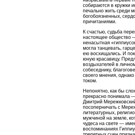
собираются в кружки ин
печально жить среди 
богобоязненных, сердо
причитаниями.
К счастью, судьба пер
настоящее общество —
ненасытная «гиппиусо
могла танцевать, гарц
ею восхищались. И пок
юную красавицу. Предл
воздыхателей в личном
собеседнику, благогов
своего мнения, однако
током.
Непонятно, как бы сло
прекрасно понимала — 
Дмитрий Мережковский.
посоперничать с Мереж
литературных, религи
мужчиной на земле, ко
чудеса на свете — имен
воспоминаниях Гиппиус
трепетных сцен признан