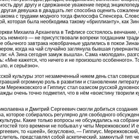
ность друг другу и сдержанное уважение перед энциклопе
 другая девушка в двадцать лет способна оценить сожален
знакома с трудами модного тогда философа Спенсера. Слов
ой, которая была необходима такому «бриллианту», как Зин
церкви Михаила Архангела в Тифлисе состоялось венчание,
лось немного — не присутствовали вопреки тогдашним трад
ле обычного завтрака новобрачные удалились в покои Зина
чером, когда на чай случайно заглянула бывшая гувернантк
ли: «А Зина сегодня замуж вышла». Сама «молодая», разг
: «Мне кажется, что ничего и не произошло особенного». То
шло, и серьёзно».
сской культуры этот незамеченный никем день стал совер
гравший огромную роль в развитии и становлении литерат
ом Мережковского и Гиппиус стал оазисом русской духовно
ажды очень точно подметил, что в нём «воистину творили ку
иколаевна и Дмитрий Сергеевич смогли добиться создания
а, которое собиралось регулярно для свободного обсужде
культуры. Какие только вопросы не обсуждались на собрания
нитостей того времени не побывал у четы Мережковских! И е
геевич, то «шеей», безусловно, — Гиппиус. Мережковский
слитель, представлял собой аскетический, замкнутый тип ч