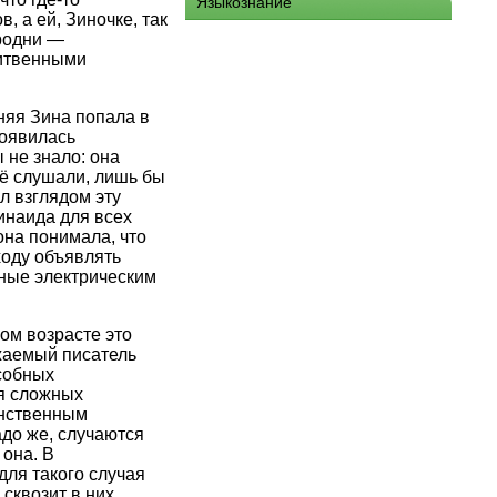
Языкознание
, а ей, Зиночке, так
родни —
литвенными
няя Зина попала в
роявилась
не знало: она
её слушали, лишь бы
л взглядом эту
инаида для всех
она понимала, что
ходу объявлять
нные электрическим
ом возрасте это
жаемый писатель
собных
ия сложных
инственным
адо же, случаются
 она. В
для такого случая
 сквозит в них