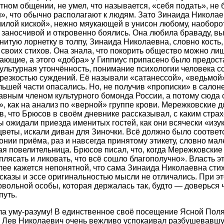
ном общении, не умел, что называется, «себя подать», не 
и», что обычно располагают к людям. Зато Зинаида Никола
милой киской», нежно мяукающей в унисон любому, наоборот
 заносчивой и откровенно боялись. Она любила браваду, вы
итую лорнетку в толпу, Зинаида Николаевна, словно кость,
своих стихов. Она знала, что покорить общество можно ли
ающие, а этого «добра» у Гиппиус припасено было предос
культурная утончённость, понимание психологии человека со
резкостью суждений. Её называли «сатанессой», «ведьмой»
льшей части опасались. Но, не получив «прописки» в салоне
авным членом культурного бомонда России, а потому сюда 
, как на анализ по «верной» группе крови. Мережковские д
в, что Брюсов в своём дневнике рассказывал, с каким стра
 ожидали приезда именитых гостей, как они всячески «изу
цветы, искали диван для Зиночки. Всё должно было соответ
ии приёма, раз и навсегда принятому этикету, словно ма
я повелительница. Брюсов писал, что, когда Мережковские
плясать и ликовать, что всё сошло благополучно». Власть э
ее кажется непонятной, что сама Зинаида Николаевна сти
сказы и эссе оригинальностью мысли не отличались. При э
овольной особы, которая держалась так, будто — доверься 
путь.
ила уму-разуму! В единственное своё посещение Ясной Пол
что Лев Николаевич очень вежливо успокаивал разбушевавш