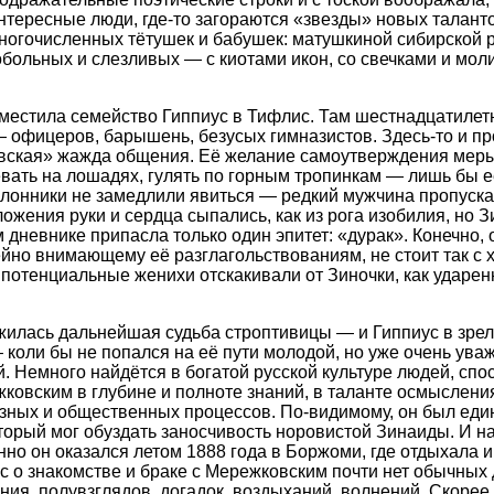
тересные люди, где-то загораются «звезды» новых талантов
многочисленных тётушек и бабушек: матушкиной сибирской 
больных и слезливых — с киотами икон, со свечками и мо
еместила семейство Гиппиус в Тифлис. Там шестнадцатилет
 офицеров, барышень, безусых гимназистов. Здесь-то и п
вская» жажда общения. Её желание самоутверждения меры 
евать на лошадях, гулять по горным тропинкам — лишь бы 
лонники не замедлили явиться — редкий мужчина пропуска
ожения руки и сердца сыпались, как из рога изобилия, но З
 дневнике припасла только один эпитет: «дурак». Конечно, 
ейно внимающему её разглагольствованиям, не стоит так с 
 потенциальные женихи отскакивали от Зиночки, как ударе
жилась дальнейшая судьба строптивицы — и Гиппиус в зрел
коли бы не попался на её пути молодой, но уже очень ува
 Немного найдётся в богатой русской культуре людей, спо
ковским в глубине и полноте знаний, в таланте осмыслен
озных и общественных процессов. По-видимому, он был ед
торый мог обуздать заносчивость норовистой Зинаиды. И н
но он оказался летом 1888 года в Боржоми, где отдыхала и
 о знакомстве и браке с Мережковским почти нет обычных 
ия, полувзглядов, догадок, воздыханий, волнений. Скорее,