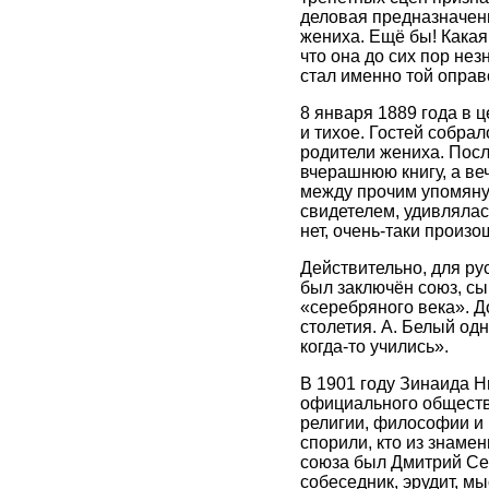
деловая предназначен
жениха. Ещё бы! Какая
что она до сих пор не
стал именно той оправ
8 января 1889 года в 
и тихое. Гостей собра
родители жениха. Пос
вчерашнюю книгу, а ве
между прочим упомяну
свидетелем, удивлялась
нет, очень-таки произо
Действительно, для ру
был заключён союз, сы
«серебряного века». Д
столетия. А. Белый одн
когда-то учились».
В 1901 году Зинаида Н
официального обществ
религии, философии и 
спорили, кто из знаме
союза был Дмитрий Сер
собеседник, эрудит, мы