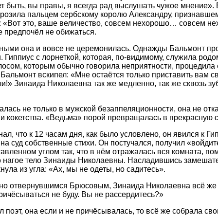
т быть, вы правы, я всегда рад выслушать чужое мнение». 
розила пальцем сербскому королю Александру, признавшем
: «Вот это, ваше величество, совсем нехорошо… совсем не
е предпочёл не обижаться.
тными она и вовсе не церемонилась. Однажды Бальмонт пр
. Гиппиус с лорнеткой, которая, по-видимому, служила родо
осом, которым обычно говорила неприятности, процедила с
Бальмонт вскипел: «Мне остаётся только приставить вам с
и!» Зинаида Николаевна так же медленно, так же сквозь зу
алась не только в мужской безаппеляционности, она не отка
и кокетства. «Ведьма» порой превращалась в прекрасную с
л, что к 12 часам дня, как было условлено, он явился к Ги
на суд собственные стихи. Он постучался, получил «войдит
тавленном углом так, что в нём отражалась вся комната, п
о нагое тело Зинаиды Николаевны. Насладившись замешате
ула из угла: «Ах, мы не одеты, но садитесь».
но отвернувшимся Брюсовым, Зинаида Николаевна всё же 
ичёсываться не буду. Вы не рассердитесь?»
 поэт, она если и не причёсывалась, то всё же собрала св