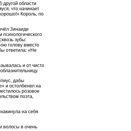
В другой области
уся, что начинает
хорошо!» Король, по
очёл Зинаиде
м психологического
квозь зубы:
вою голову вместо
бы ответила: «Не
зывалась и от чисто
облазнительницу.
ппиус, дабы
е» и остолбенел на
оместилось розовое
льством поэта,
накинула на себя
ои волосы в очень