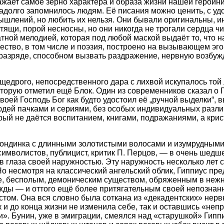
жает самое зерно характера и образа жизни нашей героини
 надолго запомнилось людям. Её писания можно ценить, с у
ышлений, но любить их нельзя. Они бывали оригинальны, и
тящи, порой несносны, но они никогда не трогали сердца чи
тной мелодией, которая под любой маской выдаёт то, что н
ество, в том числе и поэзия, построено на вызывающем эго
разряде, способном вызвать раздражение, нервную возбуж
 щедрого, непосредственного дара с лихвой искупалось той
торую отметил ещё Блок. Один из современников сказал о Г
воей Господь Бог как будто удостоил её „ручной выделки“, 
дей пачками и сериями, без особых индивидуальных различ
ый не даётся воспитанием, книгами, подражаниями, а крис
лондинка с длинными золотистыми волосами и изумрудными
символистов, публицист, критик П. Перцов, — в очень шедш
в глаза своей наружностью. Эту наружность несколько лет 
о несмотря на классический ангельский облик, Гиппиус пр
е, бесполым, демоническим существом, обряженным в неж
жды — и оттого ещё более притягательным своей непознан
стом. Она вся словно была соткана из «декадентских» нерв
 и до конца жизни не изменила себе, так и оставшись «не
». Бунин, уже в эмиграции, смеялся над «старушкой» Гиппиу