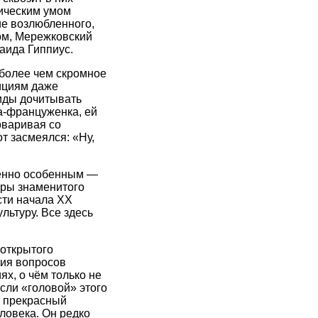
дическим умом
ие возлюбленного,
ом, Мережковский
аида Гиппиус.
 более чем скромное
ициям даже
иды дочитывать
а-француженка, ей
оваривая со
т засмеялся: «Ну,
шенно особенным —
уры знаменитого
сти начала XX
льтуру. Все здесь
 открытого
ния вопросов
х, о чём только не
сли «головой» этого
, прекрасный
еловека. Он редко