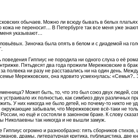
ковских обычаев. Можно ли всюду бывать в белых платьях?
о кожа не переносит… В Петербурге так все меня уже знают.
а меня указывают…
овьёвых. Зиночка была опять в белом и с диадемой на гол
.
 поведения Гиппиус не породила ни одного слуха о её рома
интрижке. Пятьдесят два года прожили Мережковские в брак
а полвека ни разу не расставались ни на один день. Между 
семье Мережковских, она ядовито усмехнулась: «Семья?.. Э
еменница? Может быть, то, что это был союз двух людей, с
 устраивало их полностью, как симбиоз двух различных п
жить. У них никогда не было детей, но почему-то никто не у
о окружающие забывали, что Мережковские всё-таки не тол
оссии, но ещё и состояли в законном браке. К слову сказат
ы Николаевны так никогда и не вышли замуж.
 Гиппиус огромно и разнообразно: пять сборников стихов,
романов, драмы, литературная критика, публицистика, две к