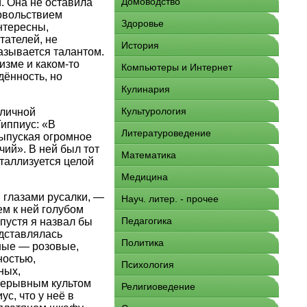
Домоводство
. Она не оставила
довольствием
Здоровье
нтересны,
тателей, не
История
азывается талантом.
изме и каком-то
Компьютеры и Интернет
дённость, но
Кулинария
Культурология
 личной
иппиус: «В
Литературоведение
выпуская огромное
ий». В ней был тот
Математика
таллизуется целой
Медицина
 глазами русалки, —
Науч. литер. - прочее
ем к ней голубом
Педагогика
спустя я назвал бы
едставлялась
Политика
ные — розовые,
ностью,
Психология
ных,
прерывным культом
Религиоведение
с, что у неё в