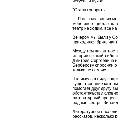
искусный пучок.
"Стали говорить.
— Я не знаю ваших мос
меня иного цвета как-т
театр не ходим, все н
Вечером мы были у Сол
приходился бриллиант"
Между тем пикантность
истории о какой-либо 
Дмитрия Сергеевича и з
Берберову спросили о 
только не семья»…
Что имела в виду совр
существование которых
помогает друг другу вы
обстоятельству, словн
литературный процесс Р
родные сестры Зинаид
Литературное наследие
рассказов, несколько 