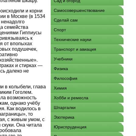
 платяном шкафу.
Сад и огород
Самосовершенствование
роисходили и корни
ии в Москве (в 1534
Сделай сам
 ненадолго
ца семейства
Спорт
ещениями Гиппиусы
привязываясь к
Технические науки
ия от впопыхах
овых подушечек,
Транспорт и авиация
тративно
Учебники
хозяйственные».
траках и стирках —
Физика
сь далеко не
Философия
и в колыбели, глава
Химия
ликим Гоголем.
ила возможность
Хобби и ремесла
кам, однако учёбу
Шпаргалки
я. Как водилось в
заграницы», то
Эзотерика
я, с живым умом, с
скуки. Она читала
Юриспруденция
пробовала
то где-то