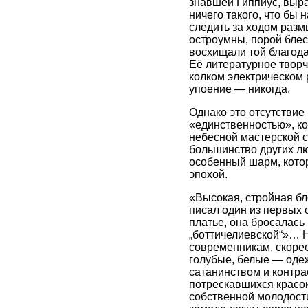
знавшей Гиппиус, выра
ничего такого, что бы
следить за ходом разм
остроумны, порой блес
восхищали той благода
Её литературное творч
колком электрическом 
упоение — никогда.
Однако это отсутствие
«единственностью», ко
небесной мастерской с
большинство других лю
особенный шарм, котор
эпохой.
«Высокая, стройная б
писал один из первых 
платье, она бросалась 
„боттичелиевской“»… Н
современникам, скоре
голубые, белые — оде
сатанинством и контра
потрескавшихся красок
собственной молодости