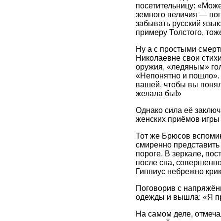
посетительницу: «Може
земного величия — пог
забывать русский язык
примеру Толстого, тож
Ну а с простыми смер
Николаевне свои стихи
оружия, «ледяным» гол
«Непонятно и пошло». 
вашей, чтобы вы понял
желала бы!»
Однако сила её заключ
женских приёмов игры 
Тот же Брюсов вспомина
смиренно представить 
пороге. В зеркале, пос
после сна, совершенн
Гиппиус небрежно крикн
Поговорив с напряжён
одежды и вышла: «Я пр
На самом деле, отмечал