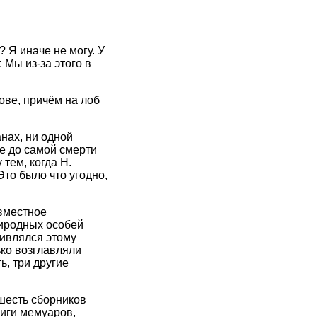
 Я иначе не могу. У
 Мы из-за этого в
ове, причём на лоб
нах, ни одной
е до самой смерти
тем, когда Н.
то было что угодно,
овместное
риродных особей
дивлялся этому
ько возглавляли
ь, три другие
 шесть сборников
ниги мемуаров,