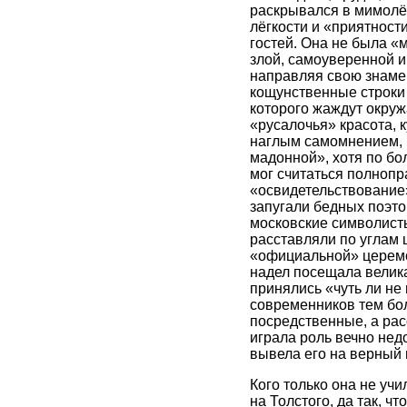
раскрывался в мимолёт
лёгкости и «приятност
гостей. Она не была «
злой, самоуверенной и
направляя свою знамен
кощунственные строки 
которого жаждут окруж
«русалочья» красота, 
наглым самомнением, 
мадонной», хотя по бо
мог считаться полнопр
«освидетельствование»
запугали бедных поэто
московские символисты
расставляли по углам 
«официальной» церемон
надел посещала велика
принялись «чуть ли не 
современников тем бол
посредственные, а рас
играла роль вечно нед
вывела его на верный 
Кого только она не уч
на Толстого, да так, 