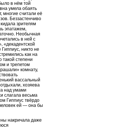
было в нём той
евна умела обаять
, многие считали её
зов. Беззастенчиво
 кидала зрителям
шь эпатажем,
таточно. Необычная
четались в ней с
, «декадентской
 Гиппиус, никто не
стремились как на
о такой степени
хом и трепетом
крашали» комнату,
ствовать
ленький вассальный
 отдыхали, хозяева
та над умами
хи слагала весьма
том Гиппиус твёрдо
человек ей — она бы
яны накричала даже
уюся