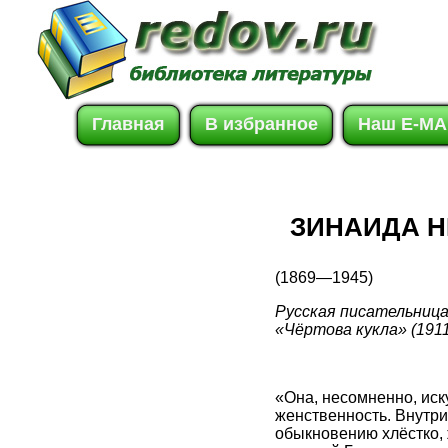
Главная
В избранное
Наш E-MA
ЗИНАИДА Н
(1869—1945)
Русская писательница
«Чёртова кукла» (191
«Она, несомненно, иск
женственность. Внутри
обыкновению хлёстко, 