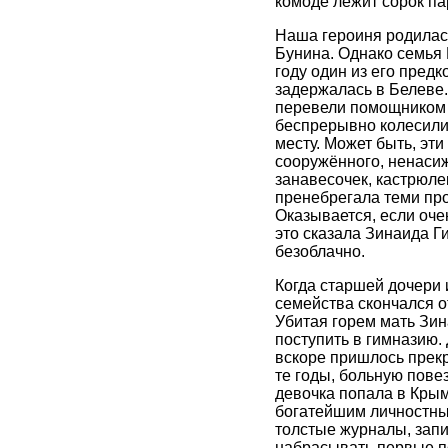
комоде лежит сорок па
Наша героиня родилась
Бунина. Однако семья 
году один из его пред
задержалась в Белеве.
перевели помощником 
беспрерывно колесили 
месту. Может быть, эт
сооружённого, ненасиж
занавесочек, кастрюле
пренебрегала теми пр
Оказывается, если очен
это сказала Зинаида Г
безоблачно.
Когда старшей дочери 
семейства скончался о
Убитая горем мать Зин
поступить в гимназию.
вскоре пришлось прекр
те годы, больную повез
девочка попала в Крым
богатейшим личностным
толстые журналы, запи
набрасывать первые по