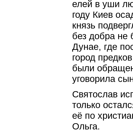
елей в уши л
году Киев оса
князь подверг
без добра не 
Дунае, где по
город предко
были обращен
уговорила сын
Святослав исп
только остал
её по христи
Ольга.