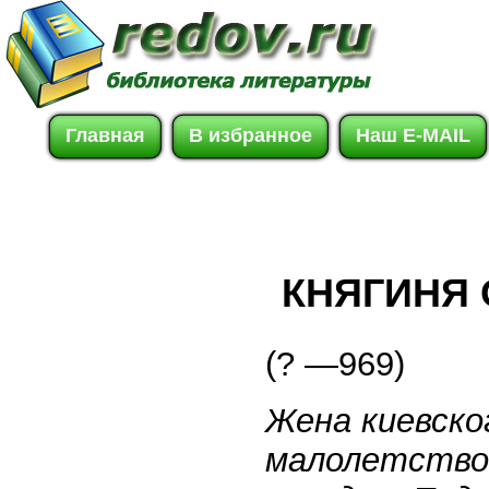
Главная
В избранное
Наш E-MAIL
КНЯГИНЯ 
(? —969)
Жена киевско
малолетство 