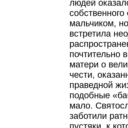
людей оказало
собственного
мальчиком, но
встретила не
распростране
почтительно 
матери о вели
чести, оказан
праведной жи
подобные «ба
мало. Святос
заботили ратн
пустяки, к ко