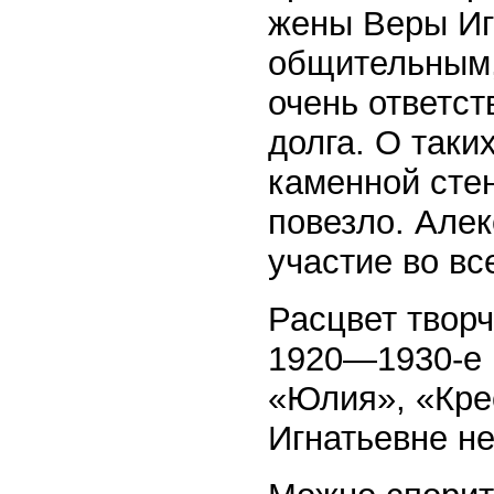
жены Веры Иг
общительным,
очень ответс
долга. О таки
каменной сте
повезло. Але
участие во в
Расцвет твор
1920—1930-е 
«Юлия», «Кре
Игнатьевне не