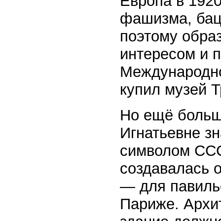
Европа в 192
фашизма, бац
поэтому обра
интересом и 
Международно
купил музей Т
Но ещё больш
Игнатьевне з
символом ССС
создавалась 
— для павиль
Париже. Архит