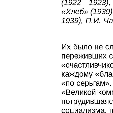
(1922—1923), 
«Хлеб» (1939
1939), П.И. Ч
Их было не с
переживших ст
«счастливчико
каждому «бла
«по серьгам»
«Великой ком
потрудившаяс
социализма, п