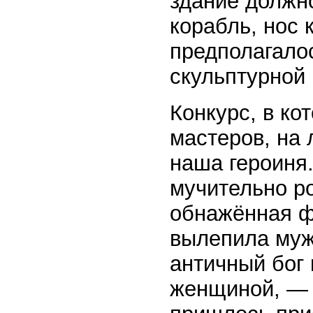
здание должн
корабль, нос 
предполагалос
скульптурной 
Конкурс, в ко
мастеров, на
наша героиня.
мучительно р
обнажённая ф
вылепила муж
античный бог
женщиной, — 