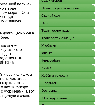
Сад и огород
ырезанной верхней
Самосовершенствование
но в воде
ёрном море… Она
Сделай сам
х прудов.
ту, ставшую
Спорт
Технические науки
а долго, целых семь
 брак.
Транспорт и авиация
под опеку
Учебники
ругах, к его
Физика
ь одно
средственным
Философия
ий из 46
Химия
 Они были слишком
Хобби и ремесла
петь. Ахматова
о хрупкая жена
Шпаргалки
го поэта. Вскоре
Эзотерика
 с мужчинами, а вот
л долгую и очень
Юриспруденция