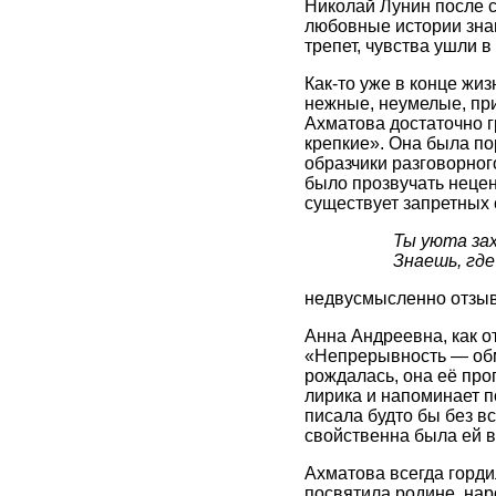
Николай Лунин после с
любовные истории знам
трепет, чувства ушли в 
Как-то уже в конце жи
нежные, неумелые, пр
Ахматова достаточно г
крепкие». Она была по
образчики разговорног
было прозвучать нецен
существует запретных 
Ты уюта за
Знаешь, гд
недвусмысленно отзыв
Анна Андреевна, как о
«Непрерывность — обма
рождалась, она её про
лирика и напоминает по
писала будто бы без вс
свойственна была ей в
Ахматова всегда горди
посвятила родине, нар