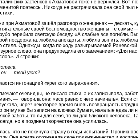
талинских застенков к Ахматовой тоже не вернулся. Вот, по
енитой поэтессы. Никогда не растрачивала она свой пыл н
стихи.
зни при Ахматовой зашёл разговор о женщинах — дескать, к
итягательные своей беспомощностью женщины, те самые —
рубо перебила светскую беседу. «А слабые все погибли. Вы
рой несдержана, любила анекдоты, любила выпить, любила
о стиля. Однажды, когда по ходу разыгрываемой Раневской
зурное слово, она предупредила его замечанием: «Для нас
слов». И строчки:
хотела,
е он — твой уют? —
аются интонацией «крепкого выражения».
тмечают очевидцы, не писала стихи, а их записывала, рабо
н», — говорила она; «все равно с чего начинать». Если ст
пускала, через некоторое время вновь возвращаясь к трудн
 ритму как бы записи на клочках бумаги, начатые едва ли н
якой заботы, то ли для себя, то ли для близкого человека. 
сегда, но в позднем творчестве она усилилась.
лась, что не покинула страну в годы испытаний. Проникнов
оду. Она всегда осознавала своё подвижничество и воспри