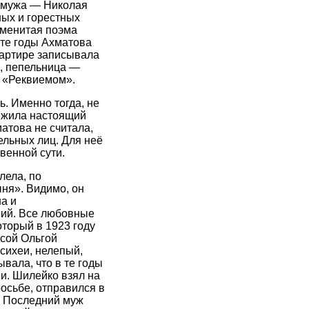
о мужа — Николая
ных и горестных
аменитая поэма
 те годы Ахматова
вартире записывала
а, пепельница —
 «Реквиемом».
. Именно тогда, не
режила настоящий
атова не считала,
льных лиц. Для неё
венной сути.
лела, по
ыня». Видимо, он
а и
ний. Все любовные
торый в 1923 году
исой Ольгой
сихеи, нелепый,
вала, что в те годы
и. Шилейко взял на
росьбе, отправился в
» Последний муж