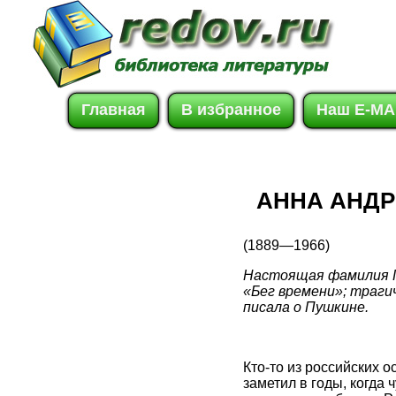
Главная
В избранное
Наш E-MA
АННА АНДР
(1889—1966)
Настоящая фамилия Го
«Бег времени»; траги
писала о Пушкине.
Кто-то из российских о
заметил в годы, когда 