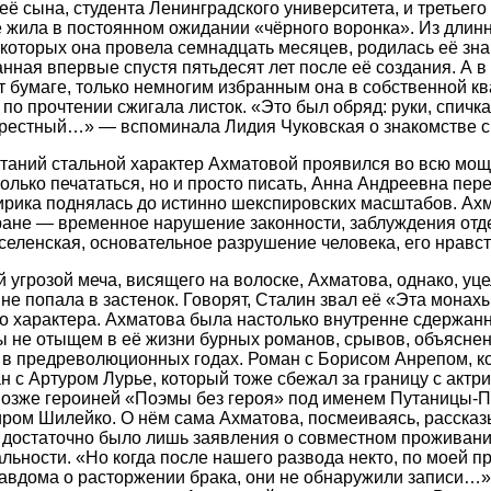
ё сына, студента Ленинградского университета, и третьег
 жила в постоянном ожидании «чёрного воронка». Из длин
которых она провела семнадцать месяцев, родилась её зн
нная впервые спустя пятьдесят лет после её создания. А в
т бумаге, только немногим избранным она в собственной к
 по прочтении сжигала листок. «Это был обряд: руки, спичк
орестный…» — вспоминала Лидия Чуковская о знакомстве с
аний стальной характер Ахматовой проявился во всю мощь
олько печататься, но и просто писать, Анна Андреевна пе
лирика поднялась до истинно шекспировских масштабов. Ахм
ране — временное нарушение законности, заблуждения отде
селенская, основательное разрушение человека, его нравст
угрозой меча, висящего на волоске, Ахматова, однако, уце
е попала в застенок. Говорят, Сталин звал её «Эта монах
го характера. Ахматова была настолько внутренне сдержанн
ы не отыщем в её жизни бурных романов, срывов, объясне
 в предреволюционных годах. Роман с Борисом Анрепом, ко
н с Артуром Лурье, который тоже сбежал за границу с актр
позже героиней «Поэмы без героя» под именем Путаницы-П
ром Шилейко. О нём сама Ахматова, посмеиваясь, рассказы
 достаточно было лишь заявления о совместном проживани
льности. «Но когда после нашего развода некто, по моей п
равдома о расторжении брака, они не обнаружили записи…