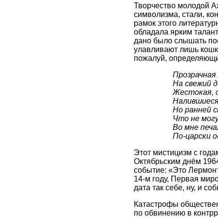
Творчество молодой Ах
символизма, стали, ко
рамок этого литератур
обладала ярким талан
дано было слышать пос
улавливают лишь кошк
пожалуй, определяющи
Прозрачная
На свежий 
Жестокая, 
Налившиеся
Но ранней с
Что не могу
Во мне печа
По-царски 
Этот мистицизм с года
Октябрьским днём 1964
событие: «Это Лермонт
14-м году, Первая миро
дата так себе, ну, и 
Катастрофы обществен
по обвинению в контр