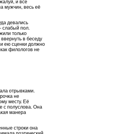
жалуй, и все
а мужчин, весь её
уда девались
 слабый пол.
жили только
 ввернуть в беседу
 и ею сценки должно
 как филологов не
тала отрывками.
рочка не
ому месту. Её
е с полуслова. Она
Такая манера
енные строки она
нимала поэтический