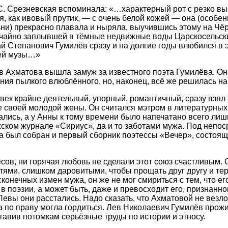
С. Срезневская вспоминала: «…характерный рот с резко в
я, как ивовый прутик, — с очень белой кожей — она (особен
ьни) прекрасно плавала и ныряла, выучившись этому на Ч
лучайно заплывшей в тёмные недвижные воды Царскосельски
й Степанович Гумилёв сразу и на долгие годы влюбился в э
оей музы…»
в Ахматова вышла замуж за известного поэта Гумилёва. Он
ния пылкого влюблённого, но, наконец, всё же решилась на
век крайне деятельный, упорный, романтичный, сразу взял 
 своей молодой жены. Он считался мэтром в литературных к
ись, а у Анны к тому времени было напечатано всего лиш
ском журнале «Сириус», да и то заботами мужа. Под непо
 был собран и первый сборник поэтессы «Вечер», состоящ
сов, ни горячая любовь не сделали этот союз счастливым.
ями, слишком даровитыми, чтобы прощать друг другу и тер
конечных измен мужа, он же не мог смириться с тем, что ег
 в поэзии, а может быть, даже и превосходит его, признанно
евы они расстались. Надо сказать, что Ахматовой не везло
по праву могла гордиться. Лев Николаевич Гумилёв прожи
авив потомкам серьёзные труды по истории и этносу.