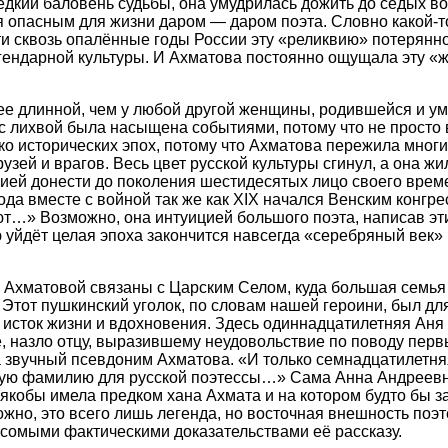
едкий баловень судьбы, она умудрилась дожить до седых во
я опасным для жизни даром — даром поэта. Словно какой-т
и сквозь опалённые годы России эту «реликвию» потерянн
гендарной культуры. И Ахматова постоянно ощущала эту «
ее длинной, чем у любой другой женщины, родившейся и ум
 с лихвой была насыщена событиями, потому что не просто 
ко исторических эпох, потому что Ахматова пережила многих
зей и врагов. Весь цвет русской культуры сгинул, а она жи
ией донести до поколения шестидесятых лицо своего врем
ода вместе с войной так же как XIX начался Венским конгр
т…» Возможно, она интуицией большого поэта, написав эти
 уйдёт целая эпоха закончится навсегда «серебряный век» 
Ахматовой связаны с Царским Селом, куда большая семья
 Этот пушкинский уголок, по словам нашей героини, был для
исток жизни и вдохновения. Здесь одиннадцатилетняя Аня
е, назло отцу, выразившему неудовольствие по поводу пер
а звучный псевдоним Ахматова. «И только семнадцатилетн
кую фамилию для русской поэтессы…» Сама Анна Андреевн
 якобы имела предком хана Ахмата и на котором будто бы з
ожно, это всего лишь легенда, но восточная внешность поэт
есомыми фактическими доказательствами её рассказу.