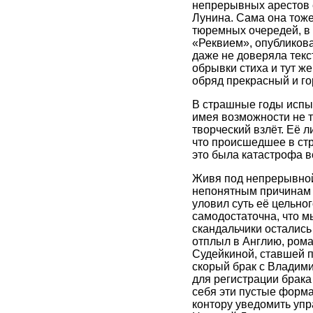
непрерывных арестов е
Лунина. Сама она тоже
тюремных очередей, в 
«Реквием», опубликова
даже не доверяла текс
обрывки стиха и тут же
обряд прекрасный и г
В страшные годы испыт
имея возможности не т
творческий взлёт. Её 
что происшедшее в ст
это была катастрофа в
Живя под непрерывной 
непонятным причинам н
уловил суть её цельно
самодостаточна, что м
скандальчики остались
отплыл в Англию, рома
Судейкиной, ставшей 
скорый брак с Владими
для регистрации брака
себя эти пустые форма
контору уведомить уп