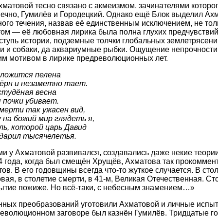
матовой тесно связано с акмеизмом, зачинателями которог
нечно, Гумилёв и Городецкий. Однако ещё Блок выделил Ахм
ного течения, назвав её единственным исключением, не толь
том — её любовная лирика была полна глухих предчувствий
тупь истории, подземные толчки глобальных землетрясени
и и собаки, да аквариумные рыбки. Ощущение непрочности
м мотивом в лирике предреволюционных лет.
 ложится пелена
дёрн и незаметно тает.
студёная весна
 почки убивает.
мерти так ужасен вид,
 на божий мир глядеть я,
ль, которой царь Давид
одарил тысячелетья.
ми у Ахматовой развивался, создавались даже некие теории
 года, когда был смещён Хрущёв, Ахматова так прокоммен
ов. В его годовщины всегда что-то жуткое случается. В сто
вая, в столетие смерти, в 41-м, Великая Отечественная. Ст
событие пожиже. Но всё-таки, с небесным знамением…»
ных преобразований уготовили Ахматовой и личные испыта
революционном заговоре был казнён Гумилёв. Тридцатые г