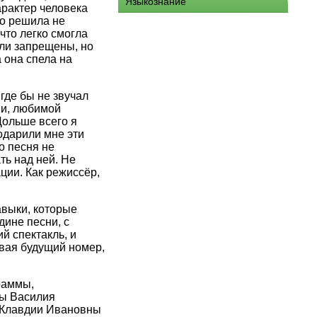
Языкознание
рактер человека
ко решила не
что легко смогла
ли запрещены, но
 она спела на
где бы не звучал
ии, любимой
Дольше всего я
одарили мне эти
Но песня не
ть над ней. Не
ции. Как режиссёр,
выки, которые
ине песни, с
й спектакль, и
вая будущий номер,
раммы,
ты Василия
 Клавдии Ивановны