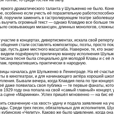
 яркого драматического таланта у Шульженко не было. Конеч
тре, особенно если учесть её поразительную работоспособн
, поручили заменить в гастролирующем театре заболевшую
ь выучить огромный текст — однако Клавдию все больше тян
 было сковывающих мизансцен, длинных монологов, сложны
участие в концертах, дивертисментах, искала свой реперту
ё общения стали составлять композиторы, поэты, просто по
зде, пусть даже местного масштаба. Наверное, те, кто зна
 видели подчёркнуто приличную манеру исполнения Шульже
написана песня была специально для молодой Клавы и с её 
ёлам, превратившись практически в народную.
ицы началась для Шульженко в Ленинграде. На её счастье
ты в кинотеатрах, и для начинающего актёра хорошей шко
пления. Бывали вечера, когда Клавдия пела по три концерт
её даже появилась своя публика — те первые фанаты, кот
в 1929 году она попала на свой «самый главный» концерт,
на сцене «Мариинки». Успех пришёл мгновенно — на бис е
ить схваченную «за хвост» удачу и подала заявление на уч
рады. Среди трех песен, обязательных для исполнителя, Ш
 кубинскую «Челиту». Каково же было удивление, когда она 