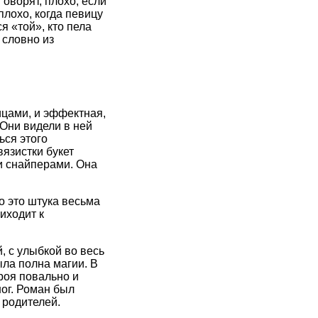
Говорят, плохо, если
плохо, когда певицу
 «той», кто пела
 словно из
цами, и эффектная,
 Они видели в ней
ься этого
язистки букет
и снайперами. Она
о это штука весьма
иходит к
 с улыбкой во весь
ыла полна магии. В
роя повально и
ног. Роман был
 родителей.