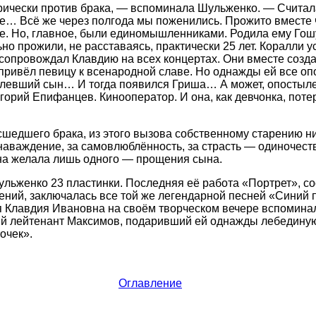
рически против брака, — вспоминала Шульженко. — Считал
е… Всё же через полгода мы поженились. Прожито вместе ч
е. Но, главное, были единомышленниками. Родила ему Гошу
ьно прожили, не расставаясь, практически 25 лет. Коралли 
 сопровождал Клавдию на всех концертах. Они вместе соз
привёл певицу к всенародной славе. Но однажды ей все о
левший сын… И тогда появился Гриша… А может, опостылел
орий Епифанцев. Кинооператор. И она, как девчонка, потер
асшедшего брака, из этого вызова собственному старению ни
наваждение, за самовлюблённость, за страсть — одиночест
а желала лишь одного — прощения сына.
льженко 23 пластинки. Последняя её работа «Портрет», с
ний, заключалась все той же легендарной песней «Синий п
 Клавдия Ивановна на своём творческом вечере вспоминал
ый лейтенант Максимов, подаривший ей однажды лебединую
очек».
Оглавление