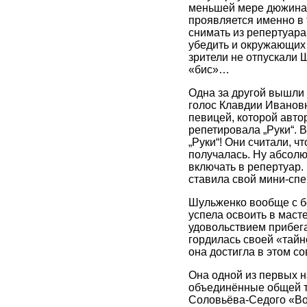
меньшей мере дюжина 
проявляется именно в
снимать из репертуара
убедить и окружающих
зрители не отпускали 
«бис»…
Одна за другой вышли 
голос Клавдии Иванов
певицей, которой авто
репетировала „Руки“. 
„Руки“! Они считали, ч
получалась. Ну абсолю
включать в репертуар.
ставила свой мини-спе
Шульженко вообще с б
успела освоить в маст
удовольствием прибегал
гордилась своей «тай
она достигла в этом с
Она одной из первых н
объединённые общей те
Соловьёва-Седого «Во