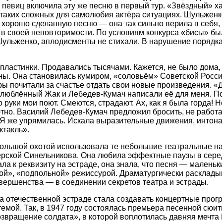
певиц включила эту же песню в первый тур. «Звёздный» ха
 таких сложных для самолюбия актёра ситуациях. Шульжен
 хорошо сделанную песню — она так сильно верила в себя, 
 в своей неповторимости. По условиям конкурса «бисы» бы
Шульженко, аплодисменты не стихали. В нарушение порядка
пластинки. Продавались тысячами. Кажется, не было дома, 
ны. Она становилась кумиром, «соловьём» Советской Росс
ры почитали за счастье отдать свои новые произведения. «
Влюблённый Жак и Лебедев-Кумач написали её для меня. П
то руки мои поют. Смеются, страдают. Ах, как я была горда! 
тно. Василий Лебедев-Кумач предложил бросить, не работа
 Я же упрямилась. Искала выразительные движения, интона
ктакль».
ольшой охотой использовала те небольшие театральные на
ерской Синельникова. Она любила эффектные паузы в серед
а к реквизиту на эстраде, она знала, что песня — маленьки
ной», «подпольной» режиссурой. Драматургически расклады
овершенства — в соединении секретов театра и эстрады.
а отечественной эстраде стала создавать концертные прог
мой. Так, в 1947 году состоялась премьера песенной сюи
звращение солдата», в которой воплотилась давняя мечта