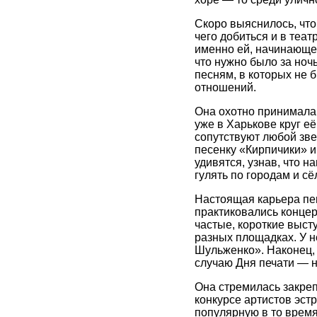
Скоро выяснилось, что
чего добиться и в теа
именно ей, начинающей
что нужно было за ноч
песням, в которых не
отношений.
Она охотно принимала 
уже в Харькове круг е
сопутствуют любой зве
песенку «Кирпичики» и
удивятся, узнав, что 
гулять по городам и с
Настоящая карьера пев
практиковались концер
частые, короткие высту
разных площадках. У н
Шульженко». Наконец, 
случаю Дня печати — 
Она стремилась закреп
конкурсе артистов эст
популярную в то время