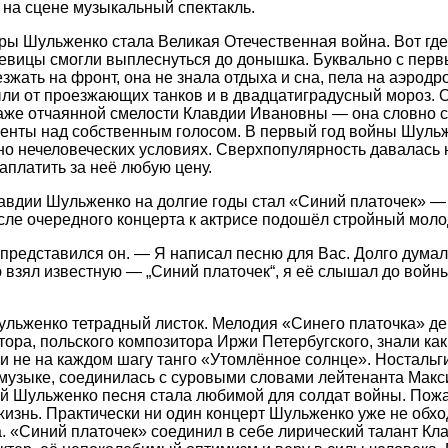
на сцене музыкальный спектакль.
ы Шульженко стала Великая Отечественная война. Вот где
певицы смогли выплеснуться до донышка. Буквально с перв
жать на фронт, она не знала отдыха и сна, пела на аэродро
ли от проезжающих танков и в двадцатиградусный мороз. 
аже отчаянной смелости Клавдии Ивановны — она словно 
енты над собственным голосом. В первый год войны Шульж
но нечеловеческих условиях. Сверхпопулярность давалась 
аплатить за неё любую цену.
авдии Шульженко на долгие годы стал «Синий платочек» —
ле очередного концерта к актрисе подошёл стройный моло
редставился он. — Я написал песню для Вас. Долго думал,
зял известную — „Синий платочек“, я её слышал до войны,
ульженко тетрадный листок. Мелодия «Синего платочка» д
тора, польского композитора Иржи Петербугского, знали как
и не на каждом шагу танго «Утомлённое солнце». Ностальг
 музыке, соединилась с суровыми словами лейтенанта Макс
й Шульженко песня стала любимой для солдат войны. Пожа
жизнь. Практически ни один концерт Шульженко уже не обхо
. «Синий платочек» соединил в себе лирический талант Кл