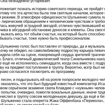
 Она безнадёжно устаревает.
о пожелает познать историю советского периода, не пройдё
тому что эта артистка была тем светлым началом, которое
 режиме. В атмосфере официозности Шульженко сумела л
 лирическим обращением к человеческим чувствам и треб
лась живучей эстрадной звездой, отлично чувствовавшей к
чива в абсурдной обстановке доносов и клеветы. Она смог
выжать весь тот объём счастья, на который было способно
бывать счастье, тоже нужно быть профессионалом.
 Шульженко голос был поставлен от природы, да и музыкал
очку не обидел, но самолюбивому подростку карьера певич
идела себя на сцене, покоряющей сердца зрителей трагич
 Благо, отличный драматический театр Синельникова нахо
 ещё не исполнилось семнадцати, когда она вместе с подр
у на предмет поступления в труппу. Вероятно, мэтр был н
днако согласился посмотреть их программу.
 песен, и подыгрывать ей на рояле попросили молодого че
оказалось, что это был будущий известный композитор Иса
рвом серьёзном экзамене свела Клавдию с «нужным» челове
 попытки, очевидно, помогли вокальные данные, иначе труд
числил в труппу совсем молоденькую девушку, да ещё и без
 Шульженко стала оперетта Жака Оффенбаха «Перикола», г
й толпы, то среди гостей на балу.