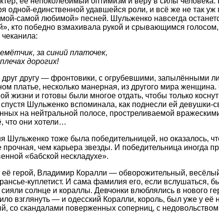
ктер, её непоколебимый оптимизм и веру в силы человека. 
ря одной-единственной удавшейся роли, и всё же не так уж 
мой-самой любимой» песней. Шульженко навсегда останется
й», кто победно взмахивала рукой и срывающимся голосом,
 чеканила:
емётчик, за синий платочек,
плечах дорогих!
 друг другу — фронтовики, с огрубевшими, запылёнными ли
ом платье, несколько манерная, из другого мира женщина.
ой жизни и готовы были многое отдать, чтобы только коснут
 спустя Шульженко вспоминала, как поднесли ей девушки-св
анных на нейтральной полосе, простреливаемой вражеским
ё, что они хотели…
я Шульженко тоже была победительницей, но оказалось, чт
е прочная, чем карьера звезды. И победительница иногда пр
енной «бабской нескладухе».
 её герой, Владимир Коралли — обворожительный, весёлый,
рансье-куплетист. И сама фамилия его, если вслушаться, б
, сияли солнце и кораллы. Девчонки влюблялись в нового ге
ило взглянуть — и одесский Коралли, король, был уже у её 
й, со скандалами поверженных соперниц, с недовольством