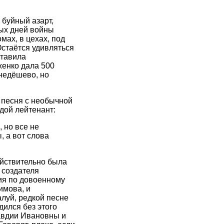
 буйный азарт,
ых дней войны
мах, в цехах, под
Остаётся удивляться
ставила
енко дала 500
недёшево, но
 песня с необычной
дой лейтенант:
 но все не
 а вот слова
ействительно была
 создателя
ия по довоенному
имова, и
луй, редкой песне
дился без этого
авдии Ивановны и