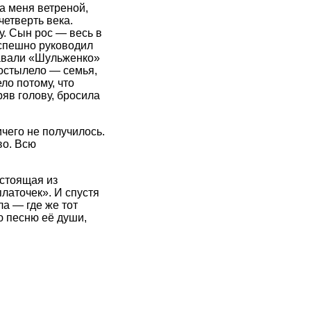
а меня ветреной,
етверть века.
. Сын рос — весь в
успешно руководил
давали «Шульженко»
постылело — семья,
о потому, что
яв голову, бросила
чего не получилось.
во. Всю
остоящая из
латочек». И спустя
а — где же тот
 песню её души,