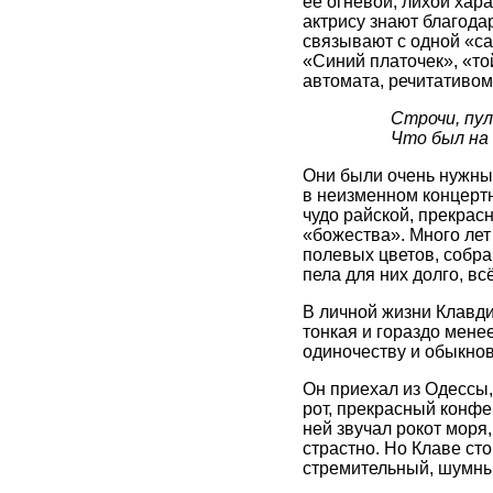
её огневой, лихой хара
актрису знают благода
связывают с одной «са
«Синий платочек», «то
автомата, речитативом
Строчи, пул
Что был на 
Они были очень нужны
в неизменном концертн
чудо райской, прекрасн
«божества». Много лет
полевых цветов, собр
пела для них долго, вс
В личной жизни Клавди
тонкая и гораздо мене
одиночеству и обыкнов
Он приехал из Одессы,
рот, прекрасный конфе
ней звучал рокот моря
страстно. Но Клаве сто
стремительный, шумны