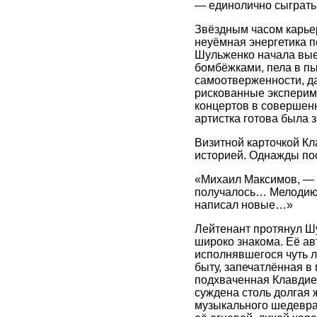
— единолично сыграть 
Звёздным часом карьер
неуёмная энергетика 
Шульженко начала выез
бомбёжками, пела в пы
самоотверженности, д
рискованные эксперим
концертов в совершен
артистка готова была з
Визитной карточкой Кл
историей. Однажды пос
«Михаил Максимов, — п
получалось… Мелодию в
написал новые…»
Лейтенант протянул Ш
широко знакома. Её ав
исполнявшегося чуть л
быту, запечатлённая в
подхваченная Клавдие
суждена столь долгая 
музыкального шедевра