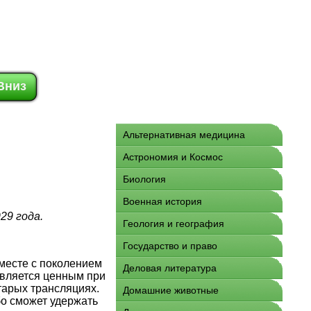
Вниз
Альтернативная медицина
Астрономия и Космос
Биология
Военная история
29 года.
Геология и география
Государство и право
Вместе с поколением
Деловая литература
тавляется ценным при
тарых трансляциях.
Домашние животные
бо сможет удержать