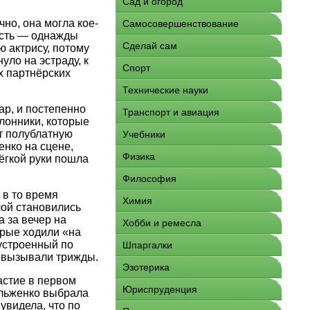
Сад и огород
но, она могла кое-
Самосовершенствование
ость — однажды
Сделай сам
 актрису, потому
уло на эстраду, к
Спорт
х партнёрских
Технические науки
ар, и постепенно
Транспорт и авиация
клонники, которые
ют полублатную
Учебники
нко на сцене,
Физика
лёгкой руки пошла
Философия
 в то время
Химия
лой становились
а за вечер на
Хобби и ремесла
орые ходили «на
 устроенный по
Шпаргалки
ё вызывали трижды.
Эзотерика
астие в первом
Юриспруденция
ульженко выбрала
увидела, что по