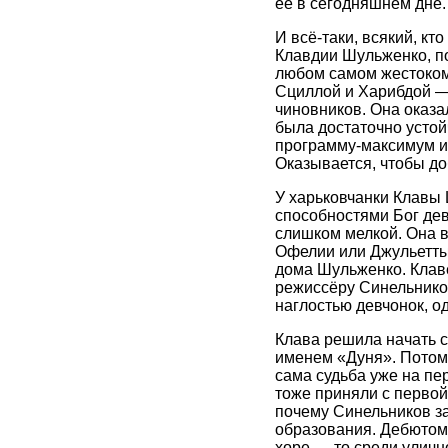
её в сегодняшнем дне.
И всё-таки, всякий, кт
Клавдии Шульженко, по
любом самом жестоком
Сциллой и Харибдой —
чиновников. Она оказа
была достаточно устой
программу-максимум и 
Оказывается, чтобы до
У харьковчанки Клавы
способностями Бог дев
слишком мелкой. Она в
Офелии или Джульетты.
дома Шульженко. Клаве
режиссёру Синельников
наглостью девчонок, о
Клава решила начать с
именем «Дуня». Потом 
сама судьба уже на пе
тоже приняли с первой
почему Синельников за
образования. Дебютом
хоре — то среди улично