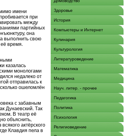
Домоводство
Здоровье
т мимо имени
 пробивается при
История
авировать между
ованиями партийных
Компьютеры и Интернет
онъюнктуру, она
ла выполнить свою
Кулинария
 её время.
Культурология
Литературоведение
ьными
ки казалась
Математика
ескими монологами
дился недалеко от
Медицина
угой отправилась к
есколько ошеломлён
Науч. литер. - прочее
Педагогика
ловека с забавным
Политика
ак Дунаевский. Так
ком. В театр её
Психология
но объяснить,
 всякого актёрского
Религиоведение
де Клавдия пела в