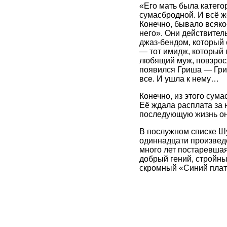
«Его мать была катего
сумасбродной. И всё ж
Конечно, бывало всяко
него». Они действител
джаз-бендом, который
— тот имидж, который 
любящий муж, повзрос
появился Гриша — Григ
все. И ушла к нему…
Конечно, из этого сум
Её ждала расплата за 
последующую жизнь он
В послужном списке Шу
одиннадцати произведе
много лет постаревшая
добрый гений, стройн
скромный «Синий плат