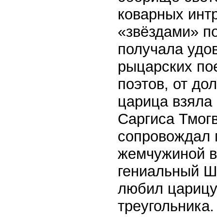
коварных интр
«звёздами» п
получала удов
рыцарских по
поэтов, от д
царица взяла
Саргиса Тмогв
сопровождал 
жемчужиной в
гениальный Ш
любил царицу,
треугольника.