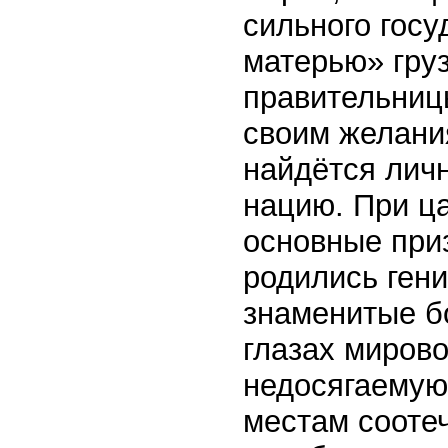
сильного госу
матерью» гру
правительниц
своим желания
найдётся лич
нацию. При ц
основные приз
родились гени
знаменитые бо
глазах миров
недосягаемую
местам сооте