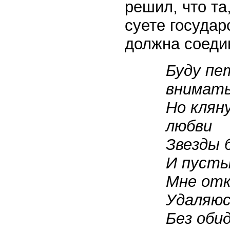
решил, что та
суете государ
должна соедин
Буду пе
внимать
Но клян
любви
Звезды 
И пусты
Мне отк
Удаляюс
Без оби