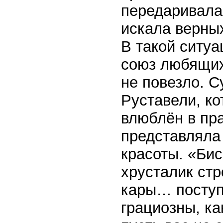
передаривала
искала верны
В такой ситу
союз любящих
не повезло. С
Руставели, ко
влюблён в пр
представляла
красоты. «Би
хрусталик ст
кары… поступ
грациозны, ка