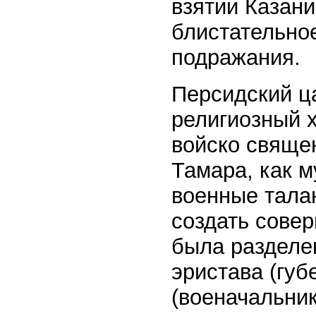
взятии Казан
блистательно
подражания.
Персидский ц
религиозный х
войско свяще
Тамара, как 
военные талан
создать сове
была разделен
эристава (губ
(военачальни