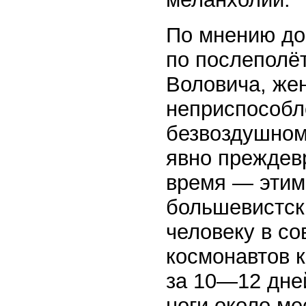
По мнению до
по послеполё
Воловича, же
неприспособл
безвоздушном
явно преждев
время — этим
большевистск
человеку в со
космонавтов 
за 10—12 дней
ноги около м