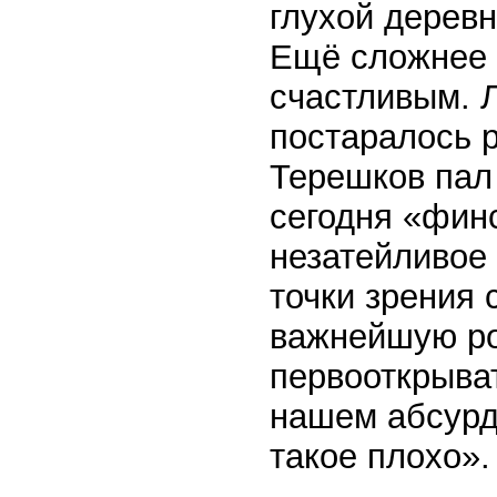
глухой дерев
Ещё сложнее н
счастливым. 
постаралось 
Терешков пал
сегодня «фин
незатейливое
точки зрения 
важнейшую ро
первооткрыват
нашем абсурдн
такое плохо».