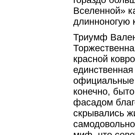
Вселенной» к
длинноногую 
Триумф Вален
Торжественная
красной ковр
единственная
официальные 
конечно, быт
фасадом благ
скрывались ж
самодовольно
миф, что сове