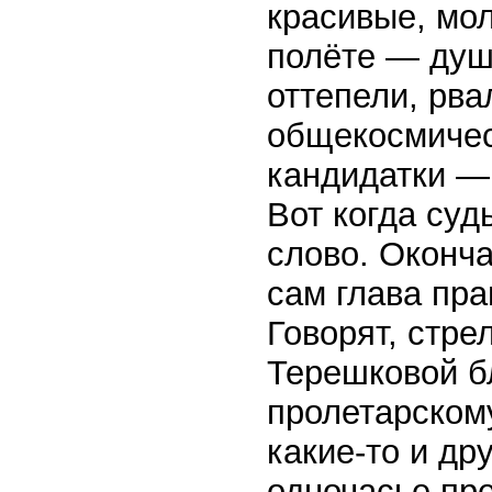
красивые, мол
полёте — душ
оттепели, рва
общекосмичес
кандидатки —
Вот когда суд
слово. Оконч
сам глава пр
Говорят, стре
Терешковой б
пролетарском
какие-то и др
одночасье пр